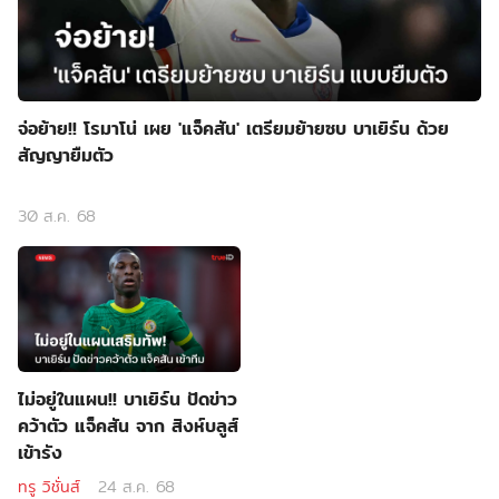
จ่อย้าย!! โรมาโน่ เผย 'แจ็คสัน' เตรียมย้ายซบ บาเยิร์น ด้วย
สัญญายืมตัว
30 ส.ค. 68
ไม่อยู่ในแผน!! บาเยิร์น ปัดข่าว
คว้าตัว แจ็คสัน จาก สิงห์บลูส์
เข้ารัง
ทรู วิชั่นส์
24 ส.ค. 68