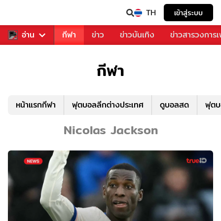
TH
เข้าสู่ระบบ
สำหรับคุณ
อ่าน
กีฬา
ข่าว
ข่าวบันเทิง
ข่าวสารวงการ
กีฬา
หน้าแรกกีฬา
ฟุตบอลลีกต่างประเทศ
ดูบอลสด
ฟุต
Nicolas Jackson