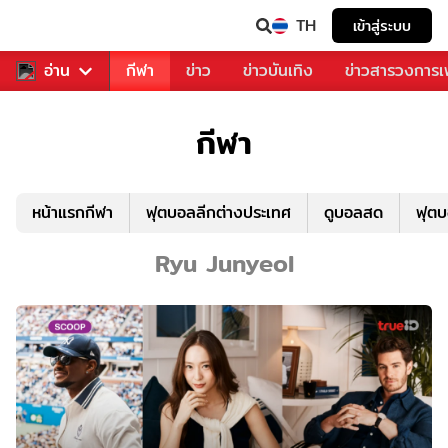
TH
เข้าสู่ระบบ
สำหรับคุณ
อ่าน
กีฬา
ข่าว
ข่าวบันเทิง
ข่าวสารวงการ
กีฬา
หน้าแรกกีฬา
ฟุตบอลลีกต่างประเทศ
ดูบอลสด
ฟุต
Ryu Junyeol