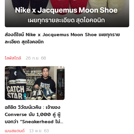
ส่องดีไซน์ Nike x Jacquemus Moon Shoe เผยทุกราย
ละเอียด สุดไอคอนิก
ไลฟ์สไตล์
26 ก.ย. 68
อภิชิต วิวัฒน์เวคิน : เจ้าของ
Converse นับ 1,000 คู่ ผู้
บอกว่า “Sneakerhead ไม่
ได้วัดที่จำนวนรองเท้า” | Main
เมนสแตนด์
13 พ.ย. 63