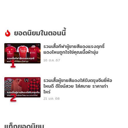
Stand
ยอดนิยมในตอนนี้
รวมเสื้อกีฬาผู้ชายสีแดงแรงฤทธิ์
แดงไหนถูกใจใช่คุณเนื้อผ้านุ่ม
1
16 ต.ค. 67
รวมเสื้อผู้ชายสีแดงใส่รับตรุษจีนยี่ห้อ
ไหนดี ดีไซน์สวย ใส่สบาย ราคาเท่า
ไหร่
2
21 ม.ค. 68
แท็กยอดนิยม