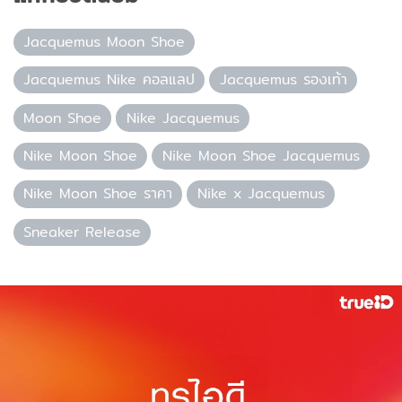
Jacquemus Moon Shoe
Jacquemus Nike คอลแลป
Jacquemus รองเท้า
Moon Shoe
Nike Jacquemus
Nike Moon Shoe
Nike Moon Shoe Jacquemus
Nike Moon Shoe ราคา
Nike x Jacquemus
Sneaker Release