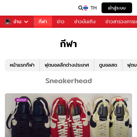
TH
เข้าสู่ระบบ
สำหรับคุณ
อ่าน
กีฬา
ข่าว
ข่าวบันเทิง
ข่าวสารวงการ
กีฬา
หน้าแรกกีฬา
ฟุตบอลลีกต่างประเทศ
ดูบอลสด
ฟุต
Sneakerhead