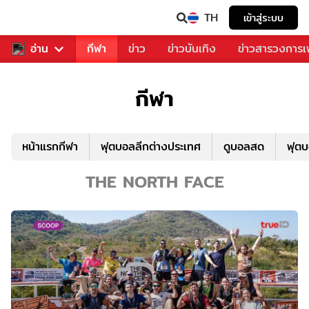
TH
เข้าสู่ระบบ
สำหรับคุณ
อ่าน
กีฬา
ข่าว
ข่าวบันเทิง
ข่าวสารวงการ
กีฬา
หน้าแรกกีฬา
ฟุตบอลลีกต่างประเทศ
ดูบอลสด
ฟุต
THE NORTH FACE