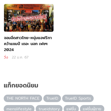
จอมอึดสาวไทย-หนุ่มแอฟริกา
คว้าแชมป์ เดอะ นอท เฟซฯ
2024
วิ่ง
22 ม.ค. 67
แท็กยอดนิยม
THE NORTH FACE
TrueID
TrueID Sports
menslifestyle
trueidstory
แฟชั่น
แฟชั่นผู้ชาย