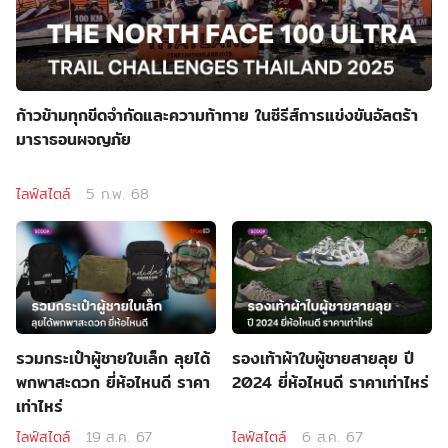
ก้าวข้ามทุกขีดจำกัดและความท้าทาย ในซีรีส์การแข่งขันอัลตร้า
มาราธอนผจญภัย
ไลฟ์สไตล์
5 ก.พ. 68
รวมกระเป๋าผู้ชายใบเล็ก ลุยได้
รองเท้าผ้าใบผู้ชายสายลุย ปี
พกพาสะดวก ยี่ห้อไหนดี ราคา
2024 ยี่ห้อไหนดี ราคาเท่าไหร่
เท่าไหร่
ไลฟ์สไตล์
19 ส.ค. 67
ไลฟ์สไตล์
6 ส.ค. 67