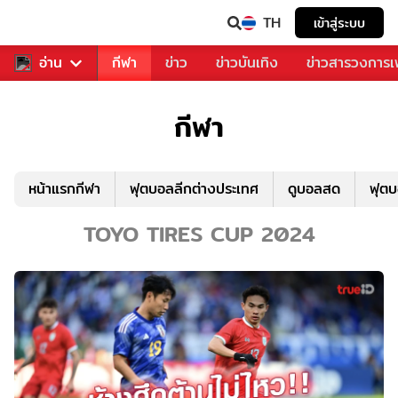
TH
เข้าสู่ระบบ
สำหรับคุณ
อ่าน
กีฬา
ข่าว
ข่าวบันเทิง
ข่าวสารวงการ
กีฬา
หน้าแรกกีฬา
ฟุตบอลลีกต่างประเทศ
ดูบอลสด
ฟุต
TOYO TIRES CUP 2024