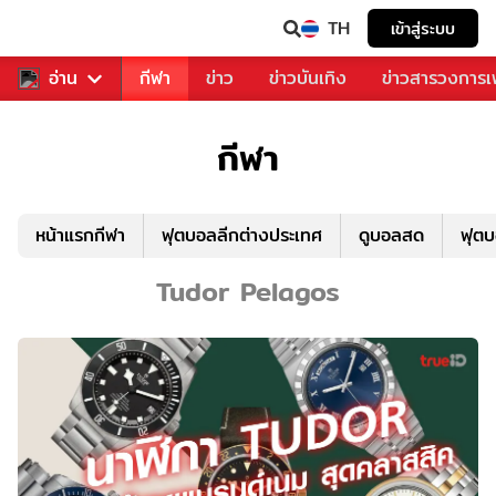
TH
เข้าสู่ระบบ
สำหรับคุณ
อ่าน
กีฬา
ข่าว
ข่าวบันเทิง
ข่าวสารวงการ
กีฬา
หน้าแรกกีฬา
ฟุตบอลลีกต่างประเทศ
ดูบอลสด
ฟุต
Tudor Pelagos