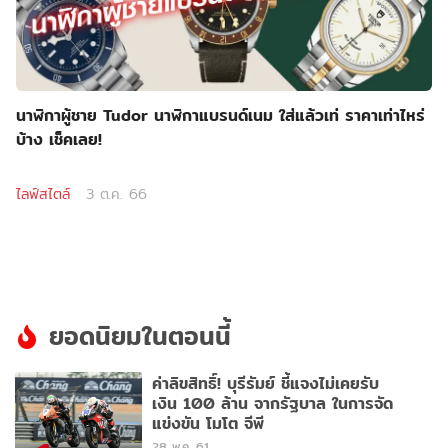
นาฬิกาผู้ชาย Tudor นาฬิกาแบรนด์เนม ใส่แล้วเท่ ราคาเท่าไหร่
บ้าง เช็คเลย!
ไลฟ์สไตล์
3 ต.ค. 66
ยอดนิยมในตอนนี้
ค่าลิขสิทธิ์! บุรีรัมย์ ชี้แจงไม่เคยรับ
เงิน 100 ล้าน จากรัฐบาล ในการจัด
แข่งขัน โมโต จีพี
28 พ.ค. 61