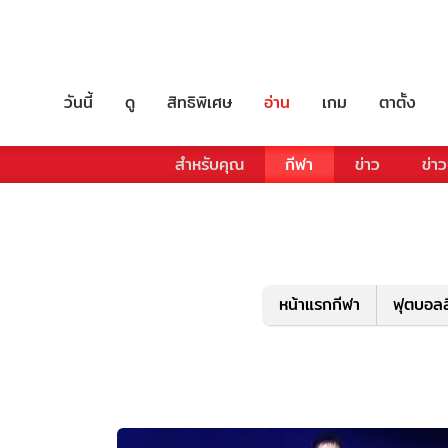
วันนี้
ดู
สิทธิพิเศษ
อ่าน
เกม
ตาตั้ง
สำหรับคุณ
กีฬา
ข่าว
ข่าว
หน้าแรกกีฬา
ฟุตบอลล