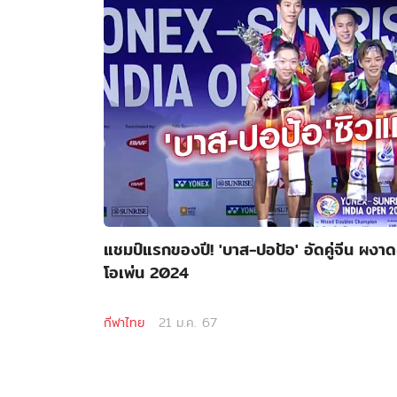
แชมป์แรกของปี! 'บาส-ปอป้อ' อัดคู่จีน ผงาด
โอเพ่น 2024
กีฬาไทย
21 ม.ค. 67