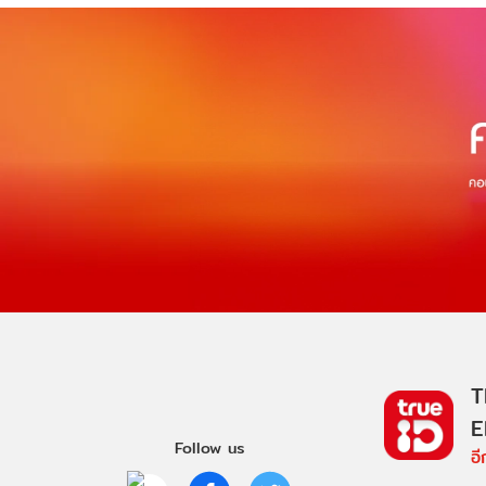
T
E
Follow us
อ