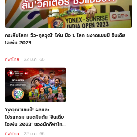
กระหึ่มโลก! 'วิว-กุลวุฒิ' โค่น มือ 1 โลก ผงาดแชมป์ อินเดีย
โอเพ่น 2023
กีฬาไทย
22 ม.ค. 66
'กุลวุฒิ'แชมป์! ผลและ
โปรแกรม แบดมินตัน 'อินเดีย
โอเพ่น 2023' ของนักกีฬาไทย
พร้อมลิ้งก์ดูสด
กีฬาไทย
22 ม.ค. 66