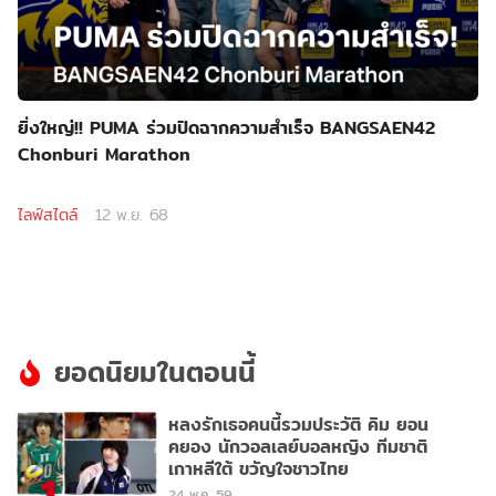
ยิ่งใหญ่!! PUMA ร่วมปิดฉากความสำเร็จ BANGSAEN42
Chonburi Marathon
ไลฟ์สไตล์
12 พ.ย. 68
ยอดนิยมในตอนนี้
หลงรักเธอคนนี้รวมประวัติ คิม ยอน
คยอง นักวอลเลย์บอลหญิง ทีมชาติ
เกาหลีใต้ ขวัญใจชาวไทย
1
24 พ.ค. 59