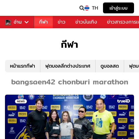
TH
เข้าสู่ระบบ
สำหรับคุณ
อ่าน
กีฬา
ข่าว
ข่าวบันเทิง
ข่าวสารวงการ
กีฬา
หน้าแรกกีฬา
ฟุตบอลลีกต่างประเทศ
ดูบอลสด
ฟุต
bangsaen42 chonburi marathon