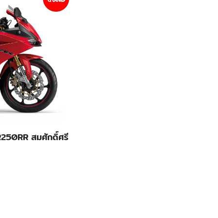
50RR สมศักดิ์ศรี