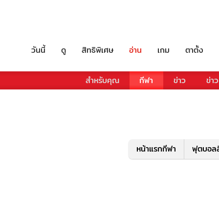
วันนี้
ดู
สิทธิพิเศษ
อ่าน
เกม
ตาตั้ง
สำหรับคุณ
กีฬา
ข่าว
ข่าว
หน้าแรกกีฬา
ฟุตบอลล