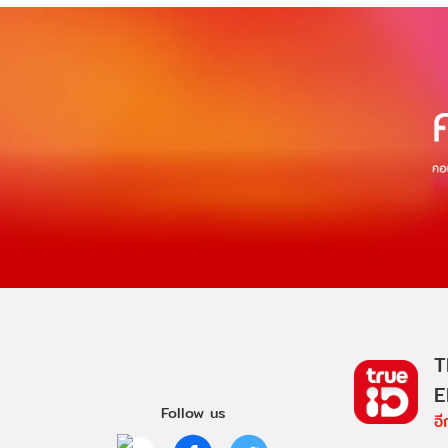
T
E
Follow us
อ