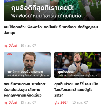
คนนี้ดีสุดแล้ว! 'พิคฟอร์ด' ยกมือเชียร์ 'เซาธ์เกต' ต่อสัญญาคุม
อังกฤษ
ทรู วิชั่นส์
16 ก.ค. 67
ยอมรับตามตรง!! 'เซาธ์เกต'
สุดเจ็บปวด!! แฮร์รี่ เคน เปิด
รับสเปนเจ๋งสุด เสียดาย
ใจหลังชวดคว้าแชมป์ยูโร
อังกฤษพลาดแค่นิดเดียว
2024
ทรู วิชั่นส์
15 ก.ค. 67
ยูโร 2024
15 ก.ค. 67