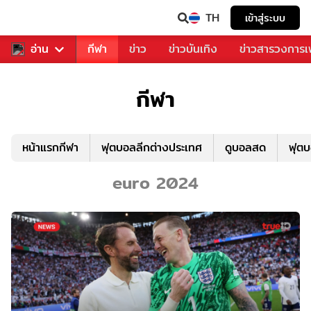
TH
เข้าสู่ระบบ
สำหรับคุณ
อ่าน
กีฬา
ข่าว
ข่าวบันเทิง
ข่าวสารวงการ
กีฬา
หน้าแรกกีฬา
ฟุตบอลลีกต่างประเทศ
ดูบอลสด
ฟุต
euro 2024