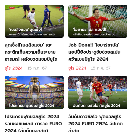
สุดเซ็ง!!'เบลลิงแฮม' เตะ
Job Done!! 'โอยาร์ซาบัล'
กระติกเก็บความเย็นระบาย
แฮปปี้ยิงประตูชัยช่วยสเปน
อารมณ์ หลังชวดแชมป์ยูโร
คว้าแชมป์ยูโร 2024
ยูโร 2024
15 ก.ค. 67
ยูโร 2024
15 ก.ค. 67
โปรแกรมฟุตบอลยูโร 2024
อันดับดาวซัลโว ฟุตบอลยูโร
รอบชิงชนะเลิศ ตาราง EURO
2024 EURO 2024 อัปเดต
2024 (ลิ้งก์ดูบอลสด)
ล่าสุด