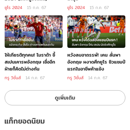
ยูโร 2024
15 ก.ค. 67
ยูโร 2024
15 ก.ค. 67
ให้เกียรติทุกคน! โมราต้า ชี้
หวังลบอาถรรพ์! เคน ลั่นพา
สเปนเคารพอังกฤษ เชื่ออีก
อังกฤษ ผงาดศึกยูโร ซิวแชมป์
ฝ่ายก็คิดไม่ต่างกัน
แรกในอาชีพค้าแข้ง
ทรู วิชั่นส์
14 ก.ค. 67
ทรู วิชั่นส์
14 ก.ค. 67
ดูเพิ่มเติม
แท็กยอดนิยม