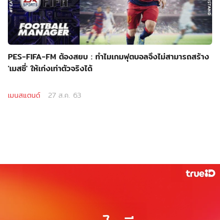
PES-FIFA-FM ต้องสยบ : ทำไมเกมฟุตบอลจึงไม่สามารถสร้าง
'เมสซี่' ให้เก่งเท่าตัวจริงได้
เมนสแตนด์
27 ส.ค. 63