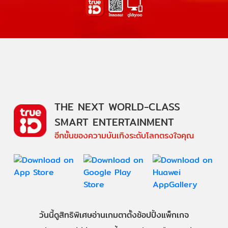
THE NEXT WORLD-CLASS
SMART ENTERTAINMENT
อีกขั้นของความบันเทิงระดับโลกตรงใจคุณ
วันนี้
ดู
สิทธิพิเศษ
อ่าน
เกม
ตาตั้ง
ช้อปปิ้ง
แพ็กเกจ