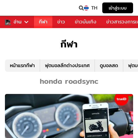
TH
เข้าสู่ระบบ
สำหรับคุณ
อ่าน
กีฬา
ข่าว
ข่าวบันเทิง
ข่าวสารวงการ
กีฬา
หน้าแรกกีฬา
ฟุตบอลลีกต่างประเทศ
ดูบอลสด
ฟุต
honda roadsync