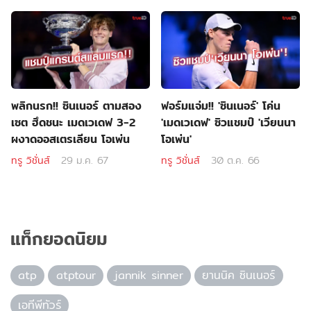
พลิกนรก!! ซินเนอร์ ตามสอง
ฟอร์มแจ่ม!! 'ซินเนอร์' โค่น
เซต ฮึดชนะ เมดเวเดฟ 3-2
'เมดเวเดฟ' ซิวแชมป์ 'เวียนนา
ผงาดออสเตรเลียน โอเพ่น
โอเพ่น'
ทรู วิชั่นส์
29 ม.ค. 67
ทรู วิชั่นส์
30 ต.ค. 66
แท็กยอดนิยม
atp
atptour
jannik sinner
ยานนิค ซินเนอร์
เอทีพีทัวร์