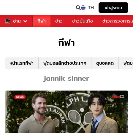
TH
เข้าสู่ระบบ
สำหรับคุณ
อ่าน
กีฬา
ข่าว
ข่าวบันเทิง
ข่าวสารวงการ
กีฬา
หน้าแรกกีฬา
ฟุตบอลลีกต่างประเทศ
ดูบอลสด
ฟุต
jannik sinner