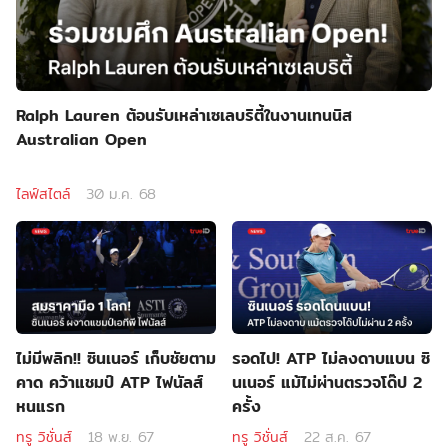
Ralph Lauren ต้อนรับเหล่าเซเลบริตี้ในงานเทนนิส
Australian Open
ไลฟ์สไตล์
30 ม.ค. 68
ไม่มีพลิก!! ซินเนอร์ เก็บชัยตาม
รอดไป! ATP ไม่ลงดาบแบน ซิ
คาด คว้าแชมป์ ATP ไฟนัลส์
นเนอร์ แม้ไม่ผ่านตรวจโด๊ป 2
หนแรก
ครั้ง
ทรู วิชั่นส์
18 พ.ย. 67
ทรู วิชั่นส์
22 ส.ค. 67