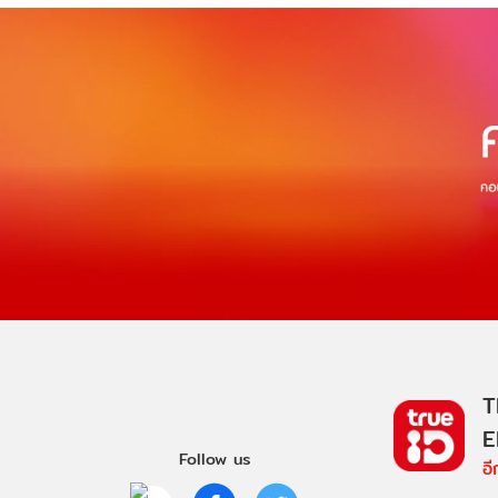
T
E
Follow us
อ