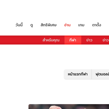
วันนี้
ดู
สิทธิพิเศษ
อ่าน
เกม
ตาตั้ง
สำหรับคุณ
กีฬา
ข่าว
ข่าว
หน้าแรกกีฬา
ฟุตบอลล