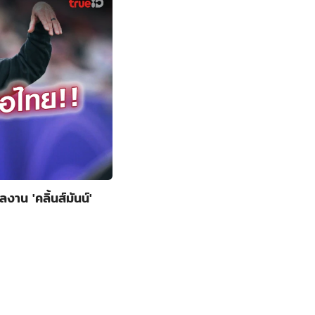
งาน 'คลิ้นส์มันน์'