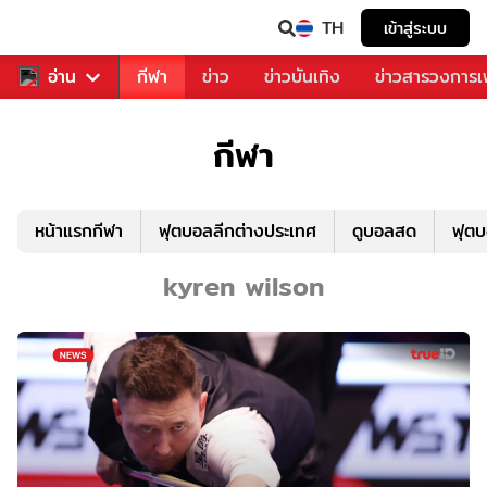
TH
เข้าสู่ระบบ
สำหรับคุณ
อ่าน
กีฬา
ข่าว
ข่าวบันเทิง
ข่าวสารวงการ
กีฬา
หน้าแรกกีฬา
ฟุตบอลลีกต่างประเทศ
ดูบอลสด
ฟุต
kyren wilson