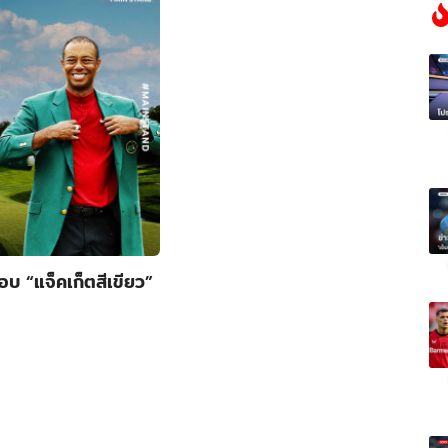
บ “แจ็คเก็ตสีเขียว”