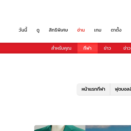
วันนี้
ดู
สิทธิพิเศษ
อ่าน
เกม
ตาตั้ง
สำหรับคุณ
กีฬา
ข่าว
ข่าว
หน้าแรกกีฬา
ฟุตบอลล