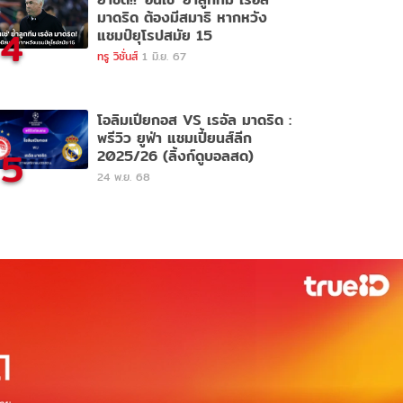
มาดริด ต้องมีสมาธิ หากหวัง
4
แชมป์ยุโรปสมัย 15
ทรู วิชั่นส์
1 มิ.ย. 67
โอลิมเปียกอส VS เรอัล มาดริด :
พรีวิว ยูฟ่า แชมเปี้ยนส์ลีก
5
2025/26 (ลิ้งก์ดูบอลสด)
24 พ.ย. 68