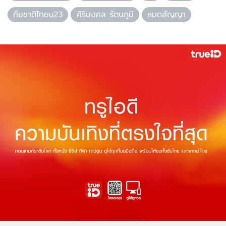
ทีมชาติไทยu23
ศิริมงคล รัตนภูมิ
หมดสัญญา