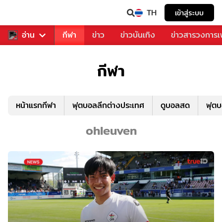
TH
เข้าสู่ระบบ
สำหรับคุณ
อ่าน
กีฬา
ข่าว
ข่าวบันเทิง
ข่าวสารวงการ
กีฬา
หน้าแรกกีฬา
ฟุตบอลลีกต่างประเทศ
ดูบอลสด
ฟุต
ohleuven