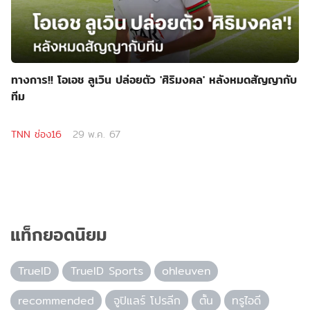
ทางการ!! โอเอช ลูเวิน ปล่อยตัว 'ศิริมงคล' หลังหมดสัญญากับ
ทีม
TNN ช่อง16
29 พ.ค. 67
แท็กยอดนิยม
TrueID
TrueID Sports
ohleuven
recommended
จูปิแลร์ โปรลีก
ตั้น
ทรูไอดี