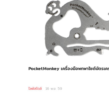
PocketMonkey เครื่องมือพกพาไซต์บัตรเค
ไลฟ์สไตล์
16 พ.ย. 59