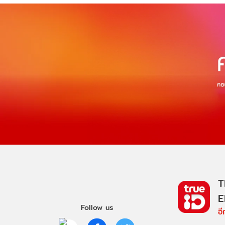
T
E
Follow us
อ