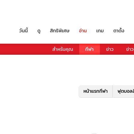
วันนี้
ดู
สิทธิพิเศษ
อ่าน
เกม
ตาตั้ง
สำหรับคุณ
กีฬา
ข่าว
ข่าว
หน้าแรกกีฬา
ฟุตบอลล