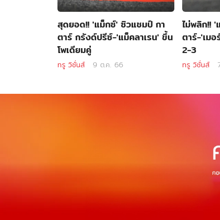
สุดยอด!! 'แม็กซ์' ซิวแชมป์ กา
ไม่พลิก!! 
ตาร์ กรังด์ปรีซ์-'แม็คลาเรน' ขึ้น
ตาร์-'เมอร
โพเดียมคู่
2-3
ทรู วิชั่นส์
9 ต.ค. 66
ทรู วิชั่นส์