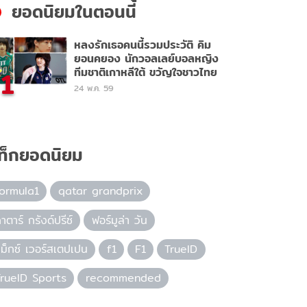
ยอดนิยมในตอนนี้
หลงรักเธอคนนี้รวมประวัติ คิม
ยอนคยอง นักวอลเลย์บอลหญิง
1
ทีมชาติเกาหลีใต้ ขวัญใจชาวไทย
24 พ.ค. 59
ท็กยอดนิยม
formula1
qatar grandprix
าตาร์ กรังด์ปรีซ์
ฟอร์มูล่า วัน
ม็กซ์ เวอร์สเตปเปน
f1
F1
TrueID
TrueID Sports
recommended