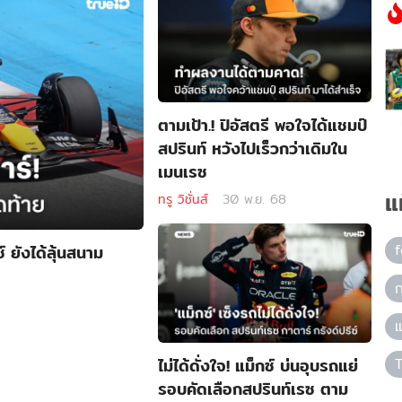
ตามเป้า.! ปิอัสตรี พอใจได้แชมป์
สปรินท์ หวังไปเร็วกว่าเดิมใน
เมนเรซ
แ
ทรู วิชั่นส์
30 พ.ย. 68
์ ยังได้ลุ้นสนาม
ก
แ
ไม่ได้ดั่งใจ! แม็กซ์ บ่นอุบรถแย่
รอบคัดเลือกสปรินท์เรซ ตาม