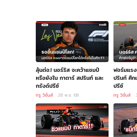
ลุ้นต่อ.! นอร์ริส จะคว้าแชมป์
ฟอร์มแรง!
หรือยังใน กาตาร์ สปรินท์ และ
ปรินท์ ศึก
กรังด์ปรีซ์
ปรีซ์
ทรู วิชั่นส์
28 พ.ย. 68
ทรู วิชั่นส์