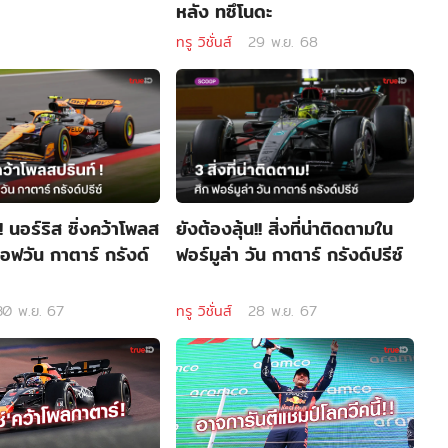
หลัง ทซึโนดะ
ทรู วิชั่นส์
29 พ.ย. 68
 นอร์ริส ซิ่งคว้าโพลส
ยังต้องลุ้น!! สิ่งที่น่าติดตามใน
เอฟวัน กาตาร์ กรังด์
ฟอร์มูล่า วัน กาตาร์ กรังด์ปรีซ์
30 พ.ย. 67
ทรู วิชั่นส์
28 พ.ย. 67