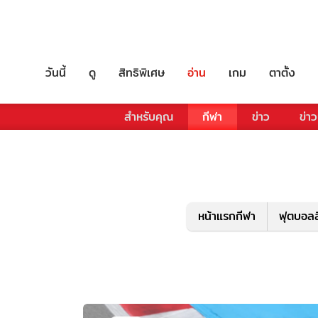
วันนี้
ดู
สิทธิพิเศษ
อ่าน
เกม
ตาตั้ง
สำหรับคุณ
กีฬา
ข่าว
ข่าว
หน้าแรกกีฬา
ฟุตบอลล