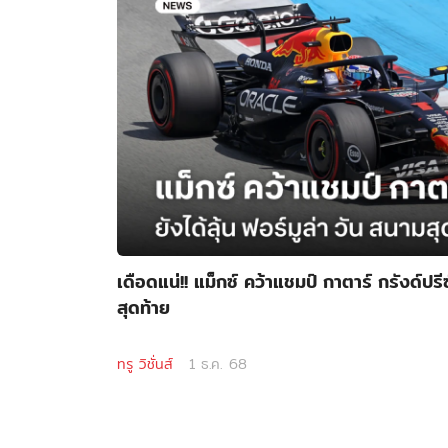
เดือดแน่!! แม็กซ์ คว้าแชมป์ กาตาร์ กรังด์ปรีซ
สุดท้าย
ทรู วิชั่นส์
1 ธ.ค. 68