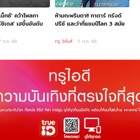
'แม็กซ์' คว้าโพลกา
ห้ามกะพริบตา!! กาตาร์ กรังด์
์ซิเดส' เฮขึ้นอันดับ
ปรีซ์ และว่าที่แชมป์โลก 3 สมัย
7 ต.ค. 66
ทรู วิชั่นส์
5 ต.ค. 66