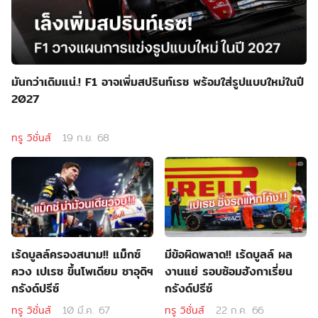
มันกว่าเดิมแน่.! F1 อาจเพิ่มสปรินท์เรซ พร้อมใส่รูปแบบใหม่ในปี
2027
ทรู วิชั่นส์
19 ก.ย. 68
เร้ดบูลล์ครองสนาม!! แม็กซ์
มีข้อผิดพลาด!! เร้ดบูลล์ ผล
ควง เปเรซ ขึ้นโพเดียม ซาอุดิฯ
งานแย่ รอบซ้อมฮังกาเรี่ยน
กรังด์ปรีซ์
กรังด์ปรีซ์
ทรู วิชั่นส์
10 มี.ค. 67
ทรู วิชั่นส์
22 ก.ค. 66