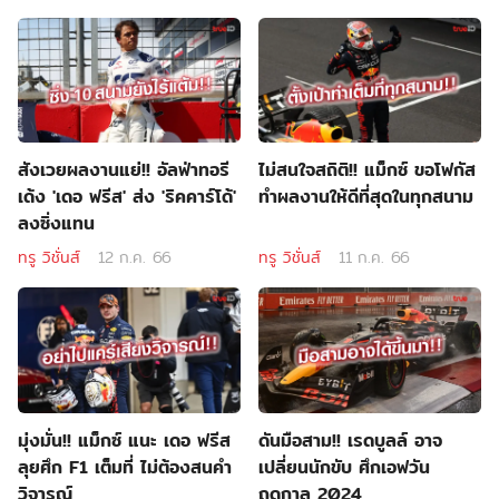
สังเวยผลงานแย่!! อัลฟ่าทอรี
ไม่สนใจสถิติ!! แม็กซ์ ขอโฟกัส
เด้ง 'เดอ ฟรีส' ส่ง 'ริคคาร์โด้'
ทำผลงานให้ดีที่สุดในทุกสนาม
ลงซิ่งแทน
ทรู วิชั่นส์
12 ก.ค. 66
ทรู วิชั่นส์
11 ก.ค. 66
มุ่งมั่น!! แม็กซ์ แนะ เดอ ฟรีส
ดันมือสาม!! เรดบูลล์ อาจ
ลุยศึก F1 เต็มที่ ไม่ต้องสนคำ
เปลี่ยนนักขับ ศึกเอฟวัน
วิจารณ์
ฤดูกาล 2024