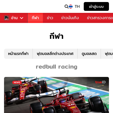
TH
เข้าสู่ระบบ
สำหรับคุณ
อ่าน
กีฬา
ข่าว
ข่าวบันเทิง
ข่าวสารวงการ
กีฬา
หน้าแรกกีฬา
ฟุตบอลลีกต่างประเทศ
ดูบอลสด
ฟุต
redbull racing