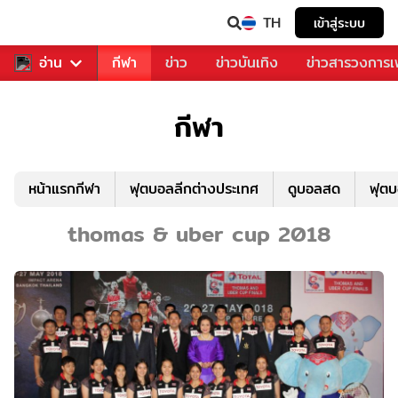
TH
เข้าสู่ระบบ
สำหรับคุณ
อ่าน
กีฬา
ข่าว
ข่าวบันเทิง
ข่าวสารวงการ
กีฬา
หน้าแรกกีฬา
ฟุตบอลลีกต่างประเทศ
ดูบอลสด
ฟุต
thomas & uber cup 2018