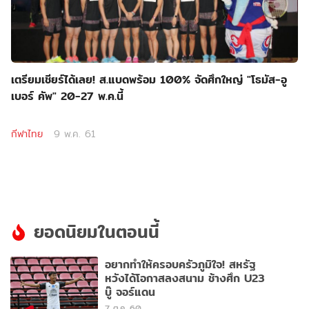
เตรียมเชียร์ได้เลย! ส.แบดพร้อม 100% จัดศึกใหญ่ "โธมัส-อู
เบอร์ คัพ" 20-27 พ.ค.นี้
กีฬาไทย
9 พ.ค. 61
ยอดนิยมในตอนนี้
อยากทำให้ครอบครัวภูมิใจ! สหรัฐ
หวังได้โอกาสลงสนาม ช้างศึก U23
บู๊ จอร์แดน
7 ต.ค. 60