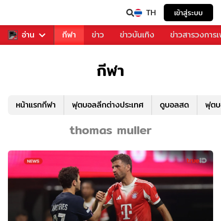
TH
เข้าสู่ระบบ
สำหรับคุณ
อ่าน
กีฬา
ข่าว
ข่าวบันเทิง
ข่าวสารวงการ
กีฬา
หน้าแรกกีฬา
ฟุตบอลลีกต่างประเทศ
ดูบอลสด
ฟุต
thomas muller