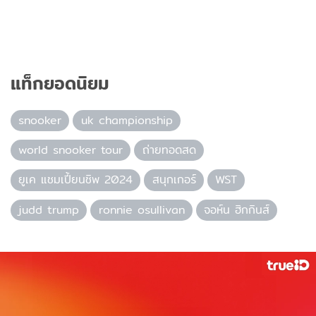
แท็กยอดนิยม
snooker
uk championship
world snooker tour
ถ่ายทอดสด
ยูเค แชมเปี้ยนชิพ 2024
สนุกเกอร์
WST
judd trump
ronnie osullivan
จอห์น ฮิกกินส์