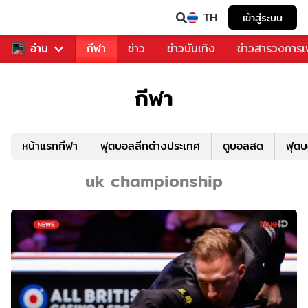
TH
เข้าสู่ระบบ
สำหรับคุณ
อ่าน
กีฬา
ข่าว
ข่าวบันเทิง
ข่าวสารวงการ
กีฬา
หน้าแรกกีฬา
ฟุตบอลลีกต่างประเทศ
ดูบอลสด
ฟุต
uk championship