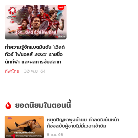
ทำความรู้จักแบดมินตัน 'เวิลด์
ทัวร์ ไฟนอลส์ 2021' รายชื่อ
นักกีฬา และผลการจับสลาก
กีฬาไทย
30 พ.ย. 64
ยอดนิยมในตอนนี้
หยุดปัญหาพุงนำนม ท่าลดไขมันหน้า
ท้องฉบับผู้ชายไม่มีเวลาเข้ายิม
1
8 ก.ย. 68