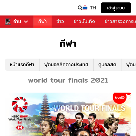
TH
เข้าสู่ระบบ
สำหรับคุณ
อ่าน
กีฬา
ข่าว
ข่าวบันเทิง
ข่าวสารวงการ
กีฬา
หน้าแรกกีฬา
ฟุตบอลลีกต่างประเทศ
ดูบอลสด
ฟุต
world tour finals 2021