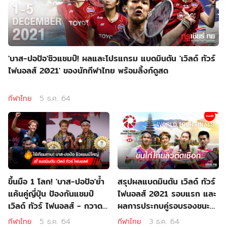
'บาส-ปอป้อ'ซิวแชมป์! ผลและโปรแกรม แบดมินตัน 'เวิลด์ ทัวร์
ไฟนอลส์ 2021' ของนักกีฬาไทย พร้อมลิ้งก์ดูสด
กีฬาไทย
5 ธ.ค. 64
ขึ้นมือ 1 โลก! 'บาส-ปอป้อ'ย้ำ
สรุปผลแบดมินตัน เวิลด์ ทัวร์
แค้นคู่ญี่ปุ่น ป้องกันแชมป์
ไฟนอลส์ 2021 รอบแรก และ
เวิลด์ ทัวร์ ไฟนอลส์ - กวาด
ผลการประกบคู่รอบรองชนะ
4 รายการติด
เลิศ
กีฬาไทย
5 ธ.ค. 64
กีฬาไทย
3 ธ.ค. 64