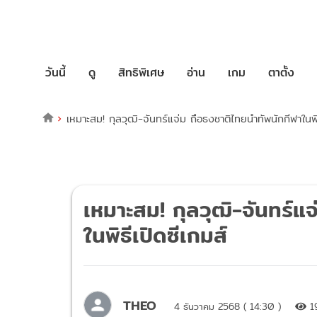
วันนี้
ดู
สิทธิพิเศษ
อ่าน
เกม
ตาตั้ง
เหมาะสม! กุลวุฒิ-จันทร์แจ่ม ถือธงชาติไทยนำทัพนักกีฬาในพิธ
เหมาะสม! กุลวุฒิ-จันทร์แ
ในพิธีเปิดซีเกมส์
THEO
4 ธันวาคม 2568 ( 14:30 )
1