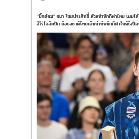
"บิ๊กต้อม" ธนา​ ไชยประสิทธิ์​ หัวหน้านักกีฬาไทย เผยได้​
ฮีโร่โอลิมปิก ​ถือธงชาติไทยเดินนำทัพนักกีฬาในพิธิเปิดการแ