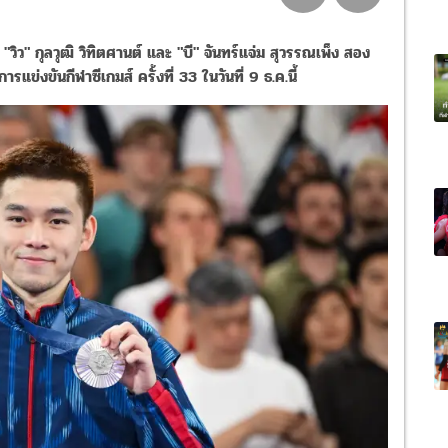
 "วิว" กุลวุฒิ วิทิตศานต์ และ ​"บี" จันทร์แจ่ม​ สุวรรณเพ็ง สอง
ข่งขันกีฬาซีเกมส์​ ครั้งที่​ 33​ ในวันที่​ 9​ ธ.ค.นี้