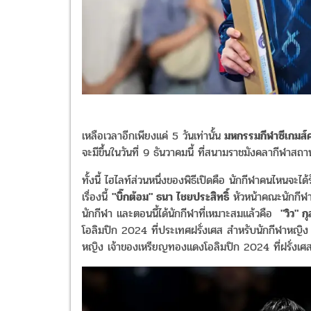
เหลือเวลาอีกเพียงแค่​ 5 วันเท่านั้น
มหกรรมกีฬาซีเกมส์คร
จะมีขึ้นในวันที่ 9 ธันวาคมนี้ ที่สนามราชมังคลากีฬาสถา
ทั้งนี้ ไฮไลท์ส่วนหนึ่งของพิธีเปิดคือ นักกีฬาคนไหนจะได
เรื่องนี้
"บิ๊กต้อม" ธนา ไชยประสิทธิ์
หัวหน้าคณะนักกีฬา
นักกีฬา และตอนนี้ได้นักกีฬาที่เหมาะสมแล้วคือ
"วิว" ก
โอลิมปิก 2024 ที่ประเทศฝรั่งเศส​ สำหรับนักกีฬา​หญิง​ 
หญิง เจ้าของเหรียญทองแดงโอลิมปิก 2024 ที่ฝรั่งเศส​ 