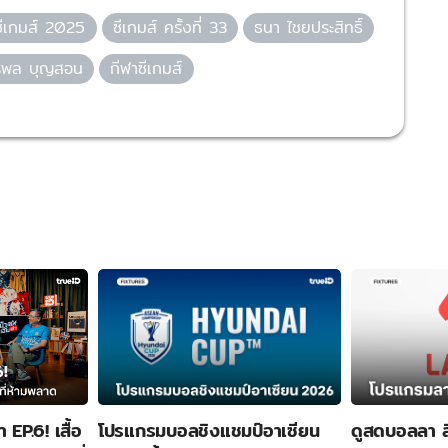
ซีเกมส์ 2025
ซีเกมส์ ครั้งที่ 33
ธนา ไชยประสิทธิ์
ริพล บุญสอน
กีฬาซีเกมส์
า EP.6! เสื้อ
โปรแกรมบอลชิงแชมป์อาเซียน
ดูสดบอลลา ล