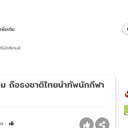
เพิ่มเติม
ีเปิดซีเกมส์
จ่ม ถือธงชาติไทยนำทัพนักกีฬา
94