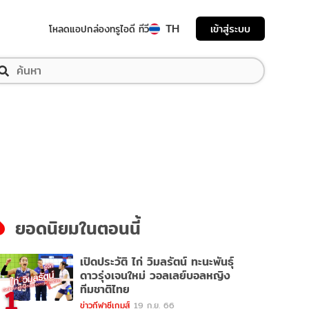
TH
เข้าสู่ระบบ
โหลดแอป
กล่องทรูไอดี ทีวี
ยอดนิยมในตอนนี้
เปิดประวัติ ไก่ วิมลรัตน์ ทะนะพันธุ์
ดาวรุ่งเจนใหม่ วอลเลย์บอลหญิง
1
ทีมชาติไทย
ข่าวกีฬาซีเกมส์
19 ก.ย. 66