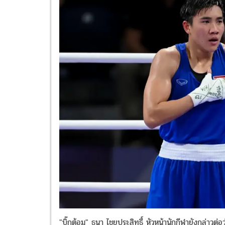
"บิ๊กต้อม" ธนา​ ไชยประสิทธื์​ หัวหน้านักกีฬายังกล่าวต