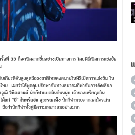
ั้งที่ 33
ก็จะเปิดฉากขึ้นอย่างเป็นทางการ โดยพิธีเปิดการแข่งขัน
แ
น
้รับเกียรติอันสูงสุดถือธงชาติไทยลงสนามในพิธีเปิดการแข่งขัน​ ใน
ไทย เผยว่าได้พูดคุยปรึกษากับทางสมาคมกีฬากับการคัดเลือก
ุลวุฒิ วิทิตศานต์
นักกีฬาแบดมินตันหนุ่ม เจ้าของเหรียญเงิน
ได้แก่​
"บี" จันทร์แจ่ม​ สุวรรณเพ็ง
นักกีฬามวยสากลสมัครเล่น
ถือว่านักกีฬาทั้งคู่มีความเหมาะสมอย่างมาก