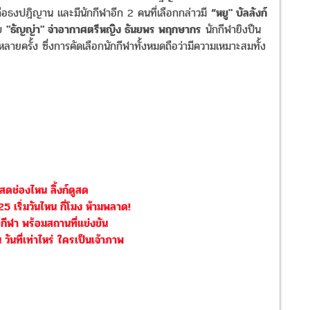
ือธงปฎิญาน​ และมีนักกีฬา​อีก​ 2 คนที่เลือกกล่าวมี​
“หยู" บัลลังก์
บ​
"ธัญญ่า" จ่าอากาศตรีหญิง ธันยพร พฤกษากร
นักกีฬายิงปืน
ายครั้ง​ ซึ่งการคัดเลือกนักกีฬา​ทั้งหมดถือว่ามีความเหมาะสมทั้ง
ดสดช่องไหน ลิ้งก์ดูสด
5 เริ่มวันไหน กี่โมง ห้ามพลาด!
กีฬา พร้อมสถานที่แข่งขัน
วันที่เท่าไหร่ ใครเป็นเจ้าภาพ