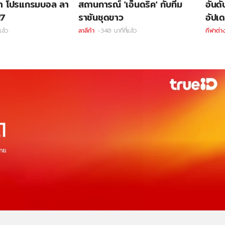
กา โปรแกรมบอล ลา
สถานการณ์ 'เอ็นดริค' กับทีม
อันด
27
ราชันชุดขาว
อัปเด
แล้ว
ลาลีก้า
-340 นาทีที่แล้ว
กีฬาต่า