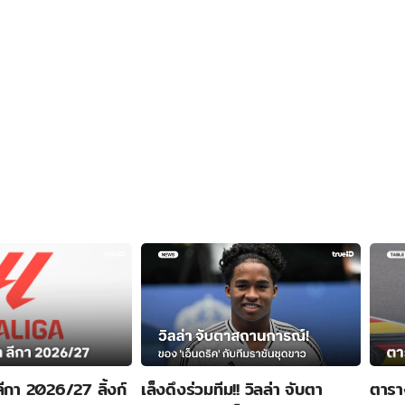
ีกา 2026/27 ลิ้งก์
เล็งดึงร่วมทีม!! วิลล่า จับตา
ตารา