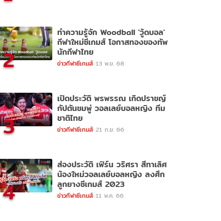
ทำความรู้จัก Woodball 'วู้ดบอล'
กีฬาใหม่ซีเกมส์ โอกาสทองของทัพ
2
นักกีฬาไทย
ข่าวกีฬาซีเกมส์
13 พ.ย. 68
เปิดประวัติ พรพรรณ เกิดปราชญ์
กัปตันชมพู่ วอลเลย์บอลหญิง ทีม
3
ชาติไทย
ข่าวกีฬาซีเกมส์
21 ก.ย. 66
ส่องประวัติ เฟิร์น วริศรา สีทาเลิศ
น้องใหม่วอลเลย์บอลหญิง ลงศึก
4
ลูกยางซีเกมส์ 2023
ข่าวกีฬาซีเกมส์
11 พ.ค. 66