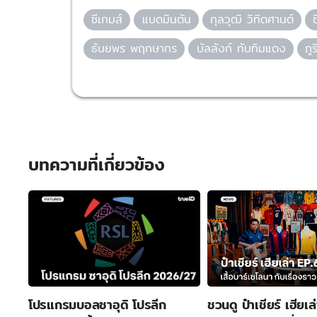
ซีเกมส์
แบดมินตัน
กุลวุฒิ วิทิตศานต์
ธันยพร พฤกษากร
บัลลังก์ ทับทิมแดง
ภู
บทความที่เกี่ยวข้อง
โปรแกรมบอลซาอุดิ โปรลีก
ชวนดู ป๋าเชียร์ เฮียเล่