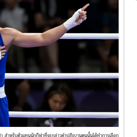
่อว่า​ สำหรับตัวแทนนักกีฬาที่จะกล่าวคำปฎิญานตนนั้นได้ทำการเลือก