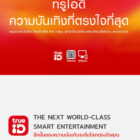
THE NEXT WORLD-CLASS
SMART ENTERTAINMENT
อีกขั้นของความบันเทิงระดับโลกตรงใจคุณ