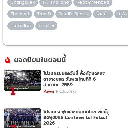
Changsuek
FA Thailand
Recommended
Thailand
TrueID
TrueID Sports
ช้างศึก
ทรูไอด
ทีมชาติไทย
บอลไทย
ยอดนิยมในตอนนี้
โปรแกรมบอลวันนี้ ลิ้งก์ดูบอลสด
ตารางบอล วันพฤหัสบดีที่ 6
สิงหาคม 2569
1
ฟุตซอล
9 ชั่วโมงที่แล้ว
โปรแกรมฟุตซอลทีมชาติไทย ลิ้งก์ดู
สดฟุตซอล Continental Futsal
2026