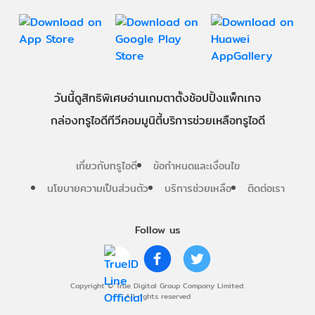
วันนี้
ดู
สิทธิพิเศษ
อ่าน
เกม
ตาตั้ง
ช้อปปิ้ง
แพ็กเกจ
กล่องทรูไอดีทีวี
คอมมูนิตี้
บริการช่วยเหลือทรูไอดี
เกี่ยวกับทรูไอดี
ข้อกำหนดและเงื่อนไข
นโยบายความเป็นส่วนตัว
บริการช่วยเหลือ
ติดต่อเรา
Follow us
Copyright © True Digital Group Company Limited.
All rights reserved