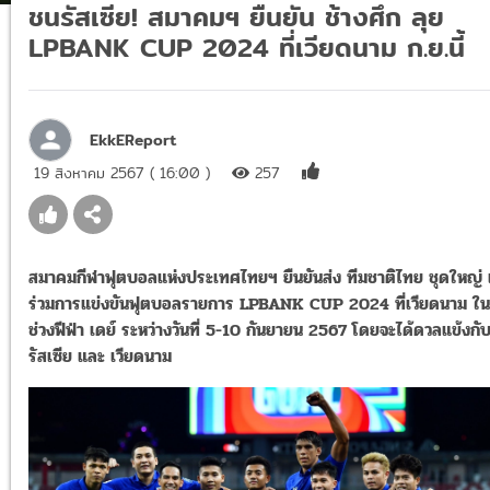
ชนรัสเซีย! สมาคมฯ ยืนยัน ช้างศึก ลุย
LPBANK CUP 2024 ที่เวียดนาม ก.ย.นี้
EkkEReport
19 สิงหาคม 2567 ( 16:00 )
257
สมาคมกีฬาฟุตบอลแห่งประเทศไทยฯ ยืนยันส่ง ทีมชาติไทย ชุดใหญ่ เ
ร่วมการแข่งขันฟุตบอลรายการ LPBANK CUP 2024 ที่เวียดนาม ใน
ช่วงฟีฟ่า เดย์ ระหว่างวันที่ 5-10 กันยายน 2567 โดยจะได้ดวลแข้งกั
รัสเซีย และ เวียดนาม