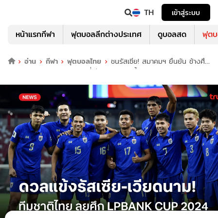
TH
เข้าสู่ระบบ
หน้าแรกกีฬา
ฟุตบอลลีกต่างประเทศ
ดูบอลสด
ฟุต
อ่าน
กีฬา
ฟุตบอลไทย
ชนรัสเซีย! สมาคมฯ ยืนยัน ช้างศึก
ลุย LPBANK CUP 2024 ที่เวียดนาม ก.ย.นี้