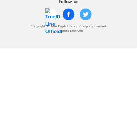
Follow us
Copyright © True Digital Group Company Limited.
All rights reserved