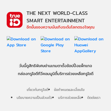
THE NEXT WORLD-CLASS
SMART ENTERTAINMENT
อีกขั้นของความบันเทิงระดับโลกตรงใจคุณ
วันนี้
ดู
สิทธิพิเศษ
อ่าน
เกม
ตาตั้ง
ช้อปปิ้ง
แพ็กเกจ
กล่องทรูไอดีทีวี
คอมมูนิตี้
บริการช่วยเหลือทรูไอดี
เกี่ยวกับทรูไอดี
ข้อกำหนดและเงื่อนไข
นโยบายความเป็นส่วนตัว
บริการช่วยเหลือ
ติดต่อเรา