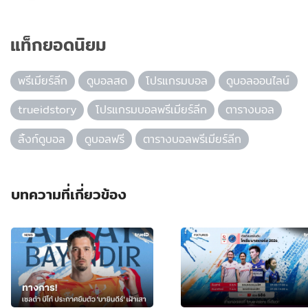
แท็กยอดนิยม
พรีเมียร์ลีก
ดูบอลสด
โปรแกรมบอล
ดูบอลออนไลน์
trueidstory
โปรแกรมบอลพรีเมียร์ลีก
ตารางบอล
ลิ้งก์ดูบอล
ดูบอลฟรี
ตารางบอลพรีเมียร์ลีก
บทความที่เกี่ยวข้อง