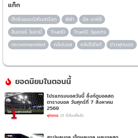
แท็ก
ศึกชิงแชมป์สโมสรโลก
ฟีฟ่า
อัล-อาห์ลี
อินเตอร์ ไมอามี่
TrueID
TrueID Sports
recommended
คลิปบอล
คลิปไฮไลท์
ข่าวฟุตบอล
ยอดนิยมในตอนนี้
โปรแกรมบอลวันนี้ ลิ้งก์ดูบอลสด
ตารางบอล วันศุกร์ที่ 7 สิงหาคม
2569
1
ฟุตซอล
15 ชั่วโมงที่แล้ว
สรุปผลบอล เช็กผลบอล ผลบอลสด