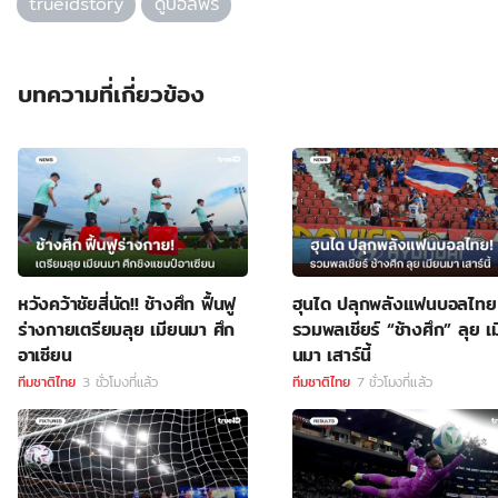
trueidstory
ดูบอลฟรี
บทความที่เกี่ยวข้อง
หวังคว้าชัยสี่นัด!! ช้างศึก ฟื้นฟู
ฮุนได ปลุกพลังแฟนบอลไทย
ร่างกายเตรียมลุย เมียนมา ศึก
รวมพลเชียร์ “ช้างศึก” ลุย เม
อาเซียน
นมา เสาร์นี้
ทีมชาติไทย
3 ชั่วโมงที่แล้ว
ทีมชาติไทย
7 ชั่วโมงที่แล้ว