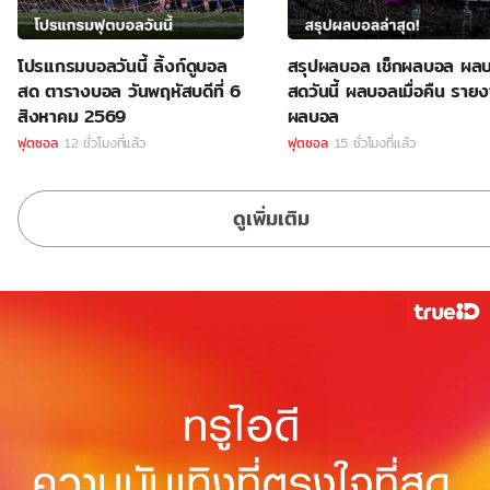
โปรแกรมบอลวันนี้ ลิ้งก์ดูบอล
สรุปผลบอล เช็กผลบอล ผล
สด ตารางบอล วันพฤหัสบดีที่ 6
สดวันนี้ ผลบอลเมื่อคืน ราย
สิงหาคม 2569
ผลบอล
ฟุตซอล
12 ชั่วโมงที่แล้ว
ฟุตซอล
15 ชั่วโมงที่แล้ว
ดูเพิ่มเติม