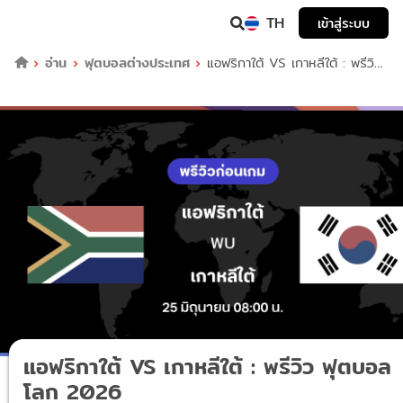
TH
เข้าสู่ระบบ
อ่าน
ฟุตบอลต่างประเทศ
แอฟริกาใต้ VS เกาหลีใต้ : พรีวิว
ฟุตบอลโลก 2026
แอฟริกาใต้ VS เกาหลีใต้ : พรีวิว ฟุตบอล
โลก 2026