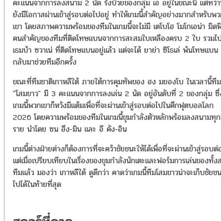
คะแนนจากการลงสนาม 2 นัด รั้งบ๊วยของกลุ่ม เอ อยู่ในขณะนี้ แต่ทว่า
ยังมีโอกาสผ่านเข้าสู่รอบต่อไปอยู่ ทำให้เกมนี้สำคัญอย่างมากสำหรับพ
เขา โดยสภาพความพร้อมของทีมในเกมนี้จะไม่มี เตโบโฮ โมโกเอน่า มิดฟ
คนสำคัญของทีมที่ติดโทษแบนจากการสะสมใบเหลืองครบ 2 ใบ รวมไป
เธมบ้า ซวาเน่ ที่ติดโทษแบนอยู่แล้ว แต่จะได้ ยาย่า ซิโธเล่ พ้นโทษแบน
กลับมาช่วยทีมอีกครั้ง
ขณะที่ทีมชาติเกาหลีใต้ ภายใต้การคุมทัพของ ฮง มยองโบ ในเวลานี้ทีม
"โสมขาว" มี 3 คะแนนจากการลงเล่น 2 นัด อยู่อันดับที่ 2 ของกลุ่ม ซึ
เกมนี้พวกเขาก็หวังมีแต้มเพื่อที่จะผ่านเข้าสู่รอบต่อไปในศึกฟุตบอลโลก
2026 โดยความพร้อมของทีมในเกมนี้ขุมกำลังตัวหลักพร้อมลงสนามทุก
ราย นำโดย ซน ฮึง-มิน และ อี คัง-อิน
เกมนี้ต่างฝ่ายต่างก็ต้องการที่จะคว้าชัยชนะให้ได้เพื่อที่จะผ่านเข้าสู่รอบต
แต่เมื่อเปรียบเทียบในเรื่องของขุมกำลังนักเตะและฟอร์มการเล่นของทั้ง
ทีมแล้ว มองว่า เกาหลีใต้ ดูดีกว่า คาดว่าเกมนี้ทีมโสมขาวน่าจะเก็บชัยช
ไปได้ในท้ายที่สุด