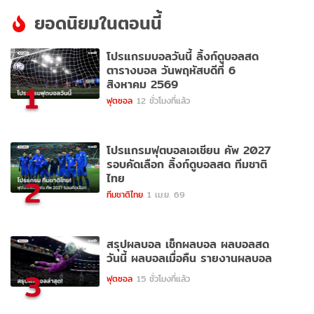
ยอดนิยมในตอนนี้
โปรแกรมบอลวันนี้ ลิ้งก์ดูบอลสด
ตารางบอล วันพฤหัสบดีที่ 6
สิงหาคม 2569
1
ฟุตซอล
12 ชั่วโมงที่แล้ว
โปรแกรมฟุตบอลเอเชียน คัพ 2027
รอบคัดเลือก ลิ้งก์ดูบอลสด ทีมชาติ
ไทย
2
ทีมชาติไทย
1 เม.ย. 69
สรุปผลบอล เช็กผลบอล ผลบอลสด
วันนี้ ผลบอลเมื่อคืน รายงานผลบอล
3
ฟุตซอล
15 ชั่วโมงที่แล้ว