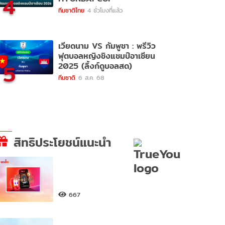
4
ทีมชาติไทย
4 ชั่วโมงที่แล้ว
เวียดนาม VS กัมพูชา : พรีวิว
ฟุตบอลหญิงชิงแชมป์อาเซียน
5
2025 (ลิ้งก์ดูบอลสด)
ทีมชาติ
6 ส.ค. 68
สิทธิประโยชน์แนะนำ
667