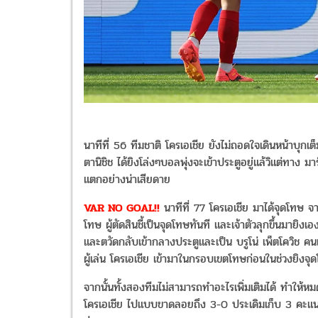
นาทีที่ 56 ทีมชาติ โครเอเชีย ยังไม่ถอดใจเดินหน้าบุกเต
ตานิชิช ได้ยิงโล่งๆบอลพุ่งจะเข้าประตูอยู่แล้วิแต่ทาง 
แตกอย่างน่าเสียดาย
VAR NO GOAL!!
นาทีที่ 77 โครเอเชีย มาได้จุดโทษ จา
โทษ ผู้ตัดสินชี้เป็นจุดโทษทันที และเจ้าตัวลุกขึ้นมายิง
และตวัดกลับเข้ากลางประตูและเป็น บรูโน่ เพ็ตโควิช คนเดิ
ผู้เล่น โครเอเชีย เข้ามาในกรอบเขตโทษก่อนในช่วงยิงจุด
จากนั้นทั้งสองทีมไม่สามารถทำอะไรเพิ่มเติมได้ ทำให้ห
โครเอเชีย ไปแบบขาดลอยถึง 3-0 ประเดิมเก็บ 3 คะแนน