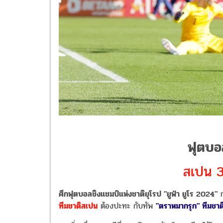
ฟุตบอ
สเปน 3
ศึกฟุตบอลชิงแชมป์แห่งชาติยุโรป "ยูฟ่า ยูโร 2024"
ก
ทีมชาติสเปน
ต้องปะทะ กับทัพ
"ตราหมากรุก" ทีมชาต