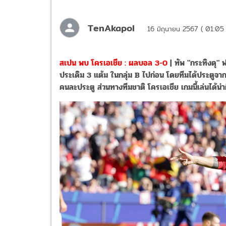
TenAkapol
16 มิถุนายน 2567 ( 01:05 
สเปน พบ โครเอเชีย : ผลบอล 3-0
| ทัพ "กระทิงดุ" 
ประเดิม 3 แต้ม ในกลุ่ม B ไปก่อน โดยทีมได้ประตูจาก อ
คนละประตู ส่วนทางทีมชาติ โครเอเชีย เกมนี้เล่นได้น