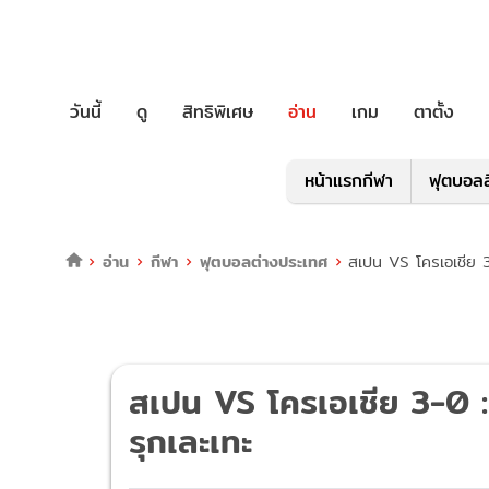
วันนี้
ดู
สิทธิพิเศษ
อ่าน
เกม
ตาตั้ง
หน้าแรกกีฬา
ฟุตบอลล
อ่าน
กีฬา
ฟุตบอลต่างประเทศ
สเปน VS โครเอเชีย 3
สเปน VS โครเอเชีย 3-0 :
รุกเละเทะ