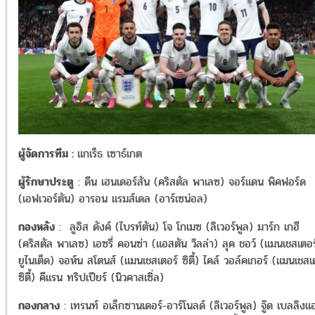
ผู้จัดการทีม :
แกเร็ธ เซาธ์เกต
ผู้รักษาประตู
:
ดีน เฮนเดอร์สัน (คริสตัล พาเลซ) จอร์แดน พิคฟอร์ด
(เอฟเวอร์ตัน) อารอน แรมส์เดล (อาร์เซน่อล)
กองหลัง
: ลูอิส ดังค์ (ไบรท์ตัน) โจ โกเมซ (ลิเวอร์พูล) มาร์ก เกฮี
(คริสตัล พาเลซ) เอซรี่ คอนซ่า (แอสตัน วิลล่า) ลุค ชอว์ (แมนเชสเตอร
ยูไนเต็ด) จอห์น สโตนส์ (แมนเชสเตอร์ ซิตี้) ไคล์ วอล์คเกอร์ (แมนเชสเ
ซิตี้) คีแรน ทริปเปียร์ (นิวคาสเซิ่ล)
กองกลาง
: เทรนท์ อเล็กซานเดอร์-อาร์โนลด์ (ลิเวอร์พูล) จู๊ด เบลลิงแ