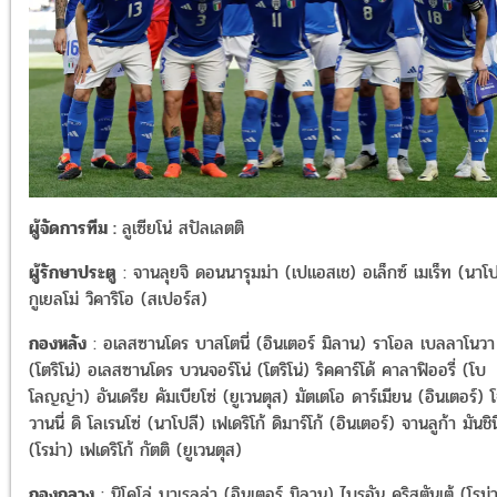
ผู้จัดการทีม :
ลูเซียโน่ สปัลเลตติ
ผู้รักษาประตู
: จานลุยจิ ดอนนารุมม่า (เปแอสเช) อเล็กซ์ เมเร็ท (นาโป
กูเยลโม่ วิคาริโอ (สเปอร์ส)
กองหลัง
: อเลสซานโดร บาสโตนี่ (อินเตอร์ มิลาน) ราโอล เบลลาโนวา
(โตริโน่) อเลสซานโดร บวนจอร์โน่ (โตริโน่) ริคคาร์โด้ คาลาฟิออรี่ (โบ
โลญญ่า) อันเดรีย คัมเบียโซ่ (ยูเวนตุส) มัตเตโอ ดาร์เมียน (อินเตอร์) 
วานนี่ ดิ โลเรนโซ่ (นาโปลี) เฟเดริโก้ ดิมาร์โก้ (อินเตอร์) จานลูก้า มันชินี
(โรม่า) เฟเดริโก้ กัตติ (ยูเวนตุส)
กองกลาง
: นิโคโล่ บาเรลล่า (อินเตอร์ มิลาน) ไบรอัน คริสตันเต้ (โรม่