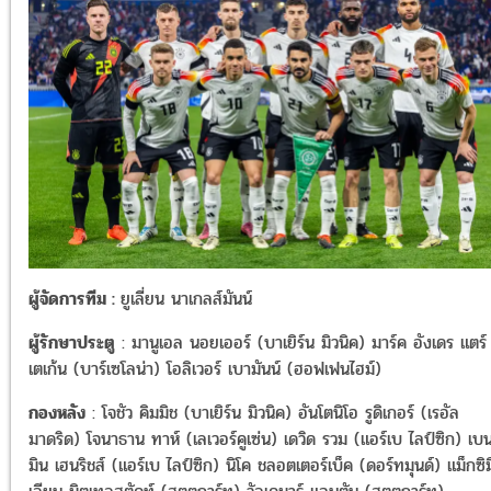
ผู้จัดการทีม :
ยูเลี่ยน นาเกลส์มันน์
ผู้รักษาประตู
: มานูเอล นอยเออร์ (บาเยิร์น มิวนิค) มาร์ค อังเดร แตร์
เตเก้น (บาร์เซโลน่า) โอลิเวอร์ เบามันน์ (ฮอฟเฟนไฮม์)
กองหลัง
: โจชัว คิมมิช (บาเยิร์น มิวนิค) อันโตนิโอ รูดิเกอร์ (เรอัล
มาดริด) โจนาธาน ทาห์ (เลเวอร์คูเซ่น) เดวิด รวม (แอร์เบ ไลป์ซิก) เบ
มิน เฮนริชส์ (แอร์เบ ไลป์ซิก) นิโค ชลอตเตอร์เบ็ค (ดอร์ทมุนด์) แม็กซิม