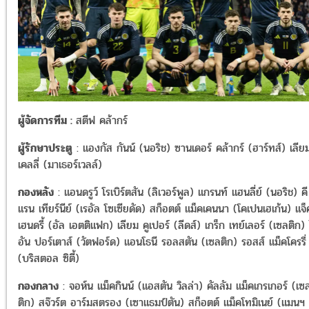
ผู้จัดการทีม :
สตีฟ คล้ากร์
ผู้รักษาประตู
: แองกัส กันน์ (นอริช) ซานเดอร์ คล้ากร์ (ฮาร์ทส์) เลีย
เคลลี่ (มาเธอร์เวลล์)
กองหลัง
: แอนดรูว์ โรเบิร์ตสัน (ลิเวอร์พูล) แกรนท์ แฮนลี่ย์ (นอริช) คี
แรน เทียร์นีย์ (เรอัล โซเซียดัด) สก็อตต์ แม็คเคนนา (โคเปนเฮเก้น) แจ็
เฮนดรี้ (อัล เอตติแฟก) เลียม คูเปอร์ (ลีดส์) เกร็ก เทย์เลอร์ (เซลติก) 
อัน ปอร์เตาส์ (วัตฟอร์ด) แอนโธนี รอลสตัน (เซลติก) รอสส์ แม็คโครรี่
(บริสตอล ซิตี้)
กองกลาง
: จอห์น แม็คกินน์ (แอสตัน วิลล่า) คัลลัม แม็คเกรเกอร์ (เซ
ติก) สจ๊วร์ต อาร์มสตรอง (เซาแธมป์ตัน) สก็อตต์ แม็คโทมิเนย์ (แมนฯ