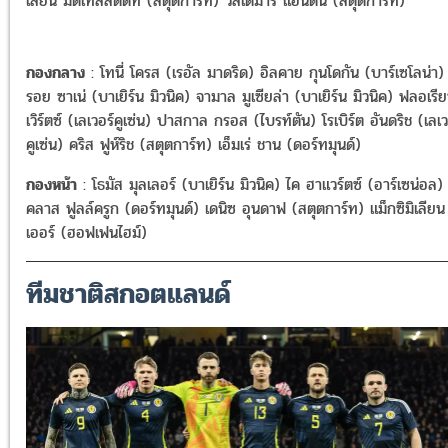
เลียน มิตเทลสตัดท์ (สตุตการ์ท) วัลเดมาร์ แอนตัน (สตุตการ์ท)
กองกลาง
: โทนี่ โครส (เรอัล มาดริด) อิลคาย กุนโดกัน (บาร์เซโลน่า) 
รอย ซาเน่ (บาเยิร์น มิวนิค) จามาล มูเซียล่า (บาเยิร์น มิวนิค) ฟลอเรี
เวิร์ตซ์ (เลเวอร์คูเซ่น) ปาสกาล กรอส (ไบรท์ตัน) โรเบิร์ต อันดริช (เลเว
คูเซ่น) คริส ฟูห์ริช (สตุตการ์ท) เอ็มเร่ ชาน (ดอร์ทมุนด์)
กองหน้า
: โธมัส มุลเลอร์ (บาเยิร์น มิวนิค) ไค ฮาแวร์ตซ์ (อาร์เซน่อล) 
คลาส ฟูลล์ครูก (ดอร์ทมุนด์) เดนิซ อุนดาฟ (สตุตการ์ท) แม็กซิมิเลียน
เออร์ (ฮอฟเฟนไฮม์)
ทีมชาติสกอตแลนด์