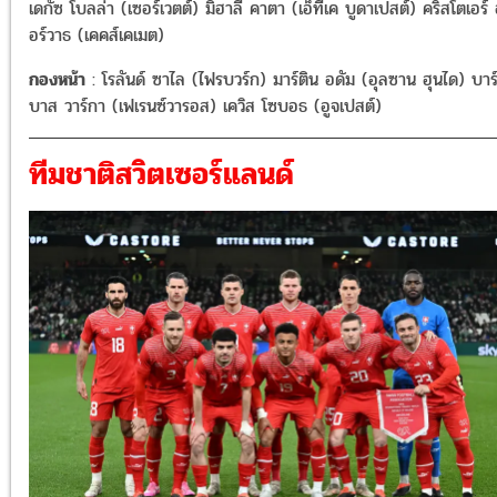
เดกัซ โบลล่า (เซอร์เวตต์) มิฮาลี คาตา (เอ็ทีเค บูดาเปสต์) คริสโตเอร์
อร์วาธ (เคคส์เคเมต)
กองหน้า
: โรลันด์ ซาไล (ไฟรบวร์ก) มาร์ติน อดัม (อุลซาน ฮุนได) บาร
บาส วาร์กา (เฟเรนซ์วารอส) เควิส โซบอธ (อูจเปสต์)
ทีมชาติสวิตเซอร์แลนด์