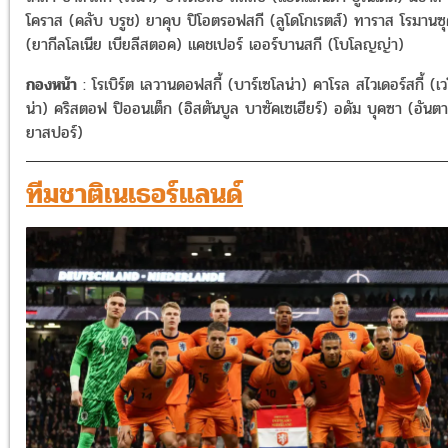
โคราส (คลับ บรูช) ยาคุบ ปิโอตรอฟสกี (ลูโดโกเรตส์) ทาราส โรมานซ
(ยากีลโลเนีย เบียลีสตอค) แคชเปอร์ เออร์บานสกี (โบโลญญ่า)
กองหน้า
: โรเบิร์ต เลวานดอฟสกี้ (บาร์เซโลน่า) คาโรล สไวเดอร์สกี้ (เว
น่า) คริสตอฟ ปิออนเต็ก (อิสตันบูล บาซัคเซเฮียร์) อดัม บุคซา (อันต
ยาสปอร์)
ทีมชาติเนเธอร์แลนด์