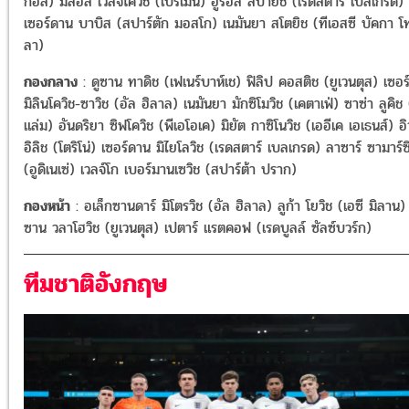
กอส) มิลอส เวลจ์โควิช (เบรเมน) อูรอส สปายิช (เรดสตาร์ เบลเกรด)
เซอร์ดาน บาบิส (สปาร์ตัก มอสโก) เนมันยา สโตยิช (ทีเอสซี บัคกา โ
ลา)
กองกลาง
: ดูซาน ทาดิช (เฟเนร์บาห์เช) ฟิลิป คอสติช (ยูเวนตุส) เซอร
มิลินโควิช-ซาวิช (อัล ฮิลาล) เนมันยา มักซิโมวิช (เคตาเฟ่) ซาซ่า ลูคิช 
แล่ม) อันดริยา ซิฟโควิช (พีเอโอเค) มิยัต กาซิโนวิช (เออีเค เอเธนส์) อ
อิลิช (โตริโน่) เซอร์ดาน มิไยโลวิช (เรดสตาร์ เบลเกรด) ลาซาร์ ซามาร์ซ
(อูดิเนเซ่) เวลจ์โก เบอร์มานเซวิช (สปาร์ต้า ปราก)
กองหน้า
: อเล็กซานดาร์ มิโตรวิช (อัล ฮิลาล) ลูก้า โยวิช (เอซี มิลาน) 
ซาน วลาโฮวิช (ยูเวนตุส) เปตาร์ แรตคอฟ (เรดบูลล์ ซัลซ์บวร์ก)
ทีมชาติอังกฤษ