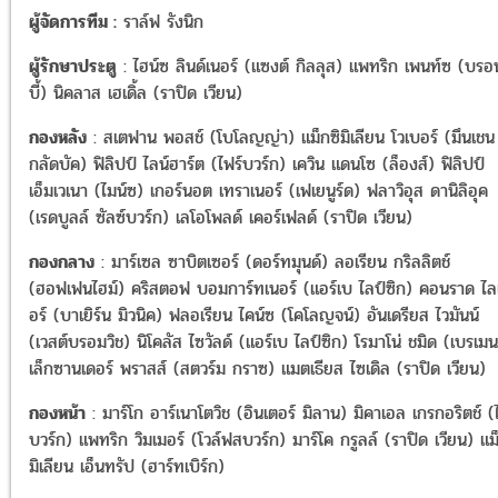
ผู้จัดการทีม :
ราล์ฟ รังนิก
ผู้รักษาประตู
: ไฮน์ซ ลินด์เนอร์ (แซงต์ กิลลุส) แพทริก เพนท์ซ (บรอ
บี้) นิคลาส เฮเดิ้ล (ราปิด เวียน)
กองหลัง
: สเตฟาน พอสช์ (โบโลญญ่า) แม็กซิมิเลียน โวเบอร์ (มึนเชน
กลัดบัค) ฟิลิปป์ ไลน์ฮาร์ต (ไฟร์บวร์ก) เควิน แดนโซ (ล็องส์) ฟิลิปป์
เอ็มเวเนา (ไมน์ซ) เกอร์นอต เทราเนอร์ (เฟเยนูร์ด) ฟลาวิอุส ดานิลิอุค
(เรดบูลล์ ซัลซ์บวร์ก) เลโอโพลด์ เคอร์เฟลด์ (ราปิด เวียน)
กองกลาง
: มาร์เซล ซาบิตเซอร์ (ดอร์ทมุนด์) ลอเรียน กริลลิตช์
(ฮอฟเฟนไฮม์) คริสตอฟ บอมการ์ทเนอร์ (แอร์เบ ไลป์ซิก) คอนราด ไล
อร์ (บาเยิร์น มิวนิค) ฟลอเรียน ไคน์ซ (โคโลญจน์) อันเดรียส ไวมันน์
(เวสต์บรอมวิช) นิโคลัส ไซวัลด์ (แอร์เบ ไลป์ซิก) โรมาโน่ ชมิด (เบรเม
เล็กซานเดอร์ พราสส์ (สตวร์ม กราซ) แมตเธียส ไซเดิล (ราปิด เวียน)
กองหน้า
: มาร์โก อาร์เนาโตวิช (อินเตอร์ มิลาน) มิคาเอล เกรกอริตช์ (
บวร์ก) แพทริก วิมเมอร์ (โวล์ฟสบวร์ก) มาร์โค กรูลล์ (ราปิด เวียน) แม
มิเลียน เอ็นทรัป (ฮาร์ทเบิร์ก)