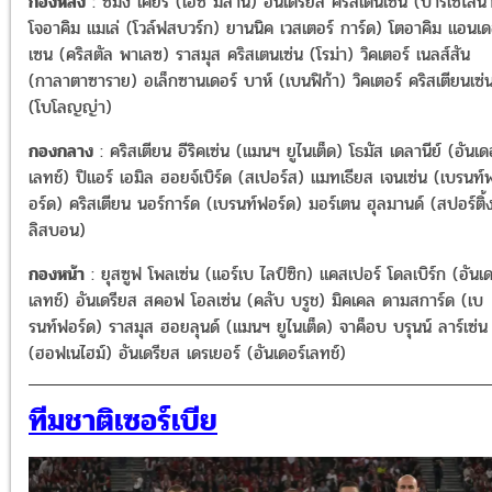
กองหลัง
: ซิมง เคียร์ (เอซี มิลาน) อันเดรียส คริสเตนเซ่น (บาร์เซโลน่
โจอาคิม แมเล่ (โวล์ฟสบวร์ก) ยานนิค เวสเตอร์ การ์ด) โตอาคิม แอนเด
เซน (คริสตัล พาเลซ) ราสมุส คริสเตนเซ่น (โรม่า) วิคเตอร์ เนลส์สัน
(กาลาตาซาราย) อเล็กซานเดอร์ บาห์ (เบนฟิก้า) วิคเตอร์ คริสเตียนเซ่
(โบโลญญ่า)
กองกลาง
: คริสเตียน อีริคเซ่น (แมนฯ ยูไนเต็ด) โธมัส เดลานีย์ (อันเด
เลทช์) ปิแอร์ เอมิล ฮอยจ์เบิร์ด (สเปอร์ส) แมทเธียส เจนเซ่น (เบรนท์
อร์ด) คริสเตียน นอร์การ์ด (เบรนท์ฟอร์ด) มอร์เตน ฮุลมานด์ (สปอร์ติ้
ลิสบอน)
กองหน้า
: ยุสซูฟ โพลเซ่น (แอร์เบ ไลป์ซิก) แคสเปอร์ โดลเบิร์ก (อันเด
เลทช์) อันเดรียส สคอฟ โอลเซ่น (คลับ บรูช) มิคเคล ดามสการ์ด (เบ
รนท์ฟอร์ด) ราสมุส ฮอยลุนด์ (แมนฯ ยูไนเต็ด) จาค็อบ บรุนน์ ลาร์เซ่น
(ฮอฟเนไฮม์) อันเดรียส เดรเยอร์ (อันเดอร์เลทช์)
ทีมชาติเซอร์เบีย