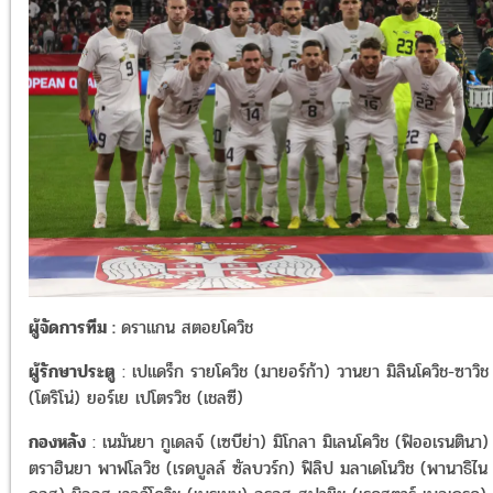
ผู้จัดการทีม :
ดราแกน สตอยโควิช
ผู้รักษาประตู
: เปแดร็ก รายโควิช (มายอร์ก้า) วานยา มิลินโควิช-ซาวิช
(โตริโน่) ยอร์เย เปโตรวิช (เชลซี)
กองหลัง
: เนมันยา กูเดลจ์ (เซบีย่า) มิโกลา มิเลนโควิช (ฟิออเรนตินา)
ตราฮินยา พาฟโลวิช (เรดบูลล์ ซัลบวร์ก) ฟิลิป มลาเดโนวิช (พานาธิไน