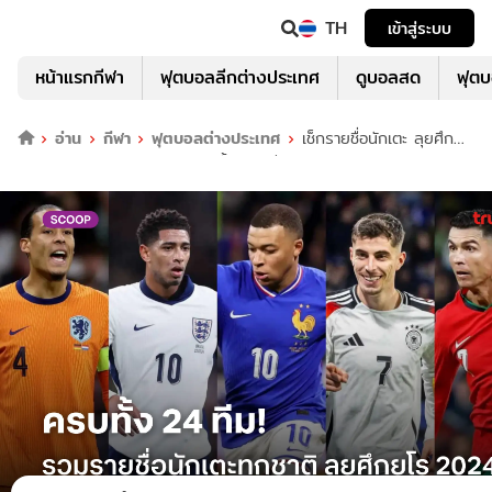
TH
เข้าสู่ระบบ
หน้าแรกกีฬา
ฟุตบอลลีกต่างประเทศ
ดูบอลสด
ฟุต
อ่าน
กีฬา
ฟุตบอลต่างประเทศ
เช็กรายชื่อนักเตะ ลุยศึก
ฟุตบอลยูโร 2024 ครบทุกชาติทั้ง 24 ทีม