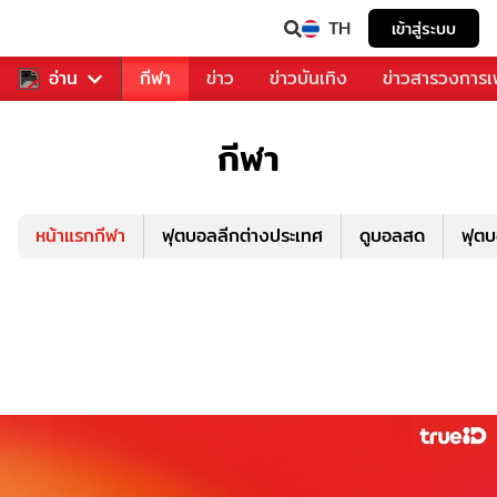
TH
เข้าสู่ระบบ
สำหรับคุณ
อ่าน
กีฬา
ข่าว
ข่าวบันเทิง
ข่าวสารวงการ
กีฬา
หน้าแรกกีฬา
ฟุตบอลลีกต่างประเทศ
ดูบอลสด
ฟุต