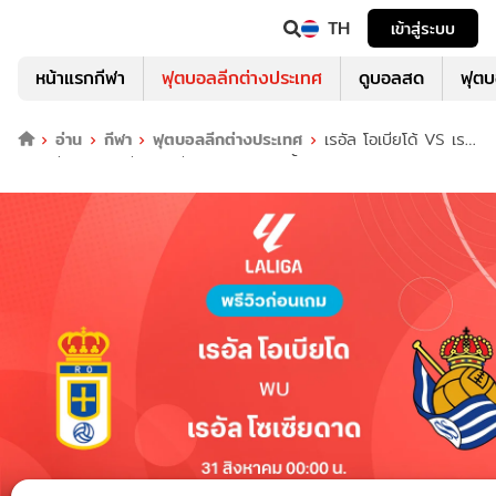
TH
เข้าสู่ระบบ
หน้าแรกกีฬา
ฟุตบอลลีกต่างประเทศ
ดูบอลสด
ฟุต
อ่าน
กีฬา
ฟุตบอลลีกต่างประเทศ
เรอัล โอเบียโด้ VS เรอั
ล โซเซียดาด : พรีวิว ลาลีกา 2025/26 (ลิ้งก์ดูบอลสด)