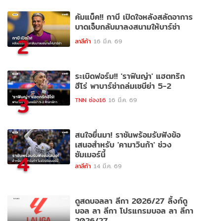
คัมแบ็ค!! กาบี เปิดใจหลังสลัดอาการ
บาดเจ็บกลับมาลงสนามให้บาร์ซ่า
2
ลาลีก้า
16 มี.ค. 69
ระเบิดฟอร์ม!! 'ราฟินญ่า' แฮตทริก
ฮีโร่ พาบาร์ซ่าถล่มเซบีย่า 5-2
3
TNN ช่อง16
16 มี.ค. 69
สนใจยื่นมา! ราชันพร้อมรับฟังข้อ
เสนอสำหรับ 'คามาวินก้า' ช่วง
ซัมเมอร์นี้
4
ลาลีก้า
14 มี.ค. 69
ดูสดบอลลา ลีกา 2026/27 ลิ้งก์ดู
บอล ลา ลีกา โปรแกรมบอล ลา ลีกา
2026/27