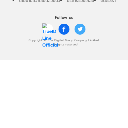
นโยบายความเป็นส่วนตัว
บริการช่วยเหลือ
ติดต่อเรา
Follow us
Copyright © True Digital Group Company Limited.
All rights reserved