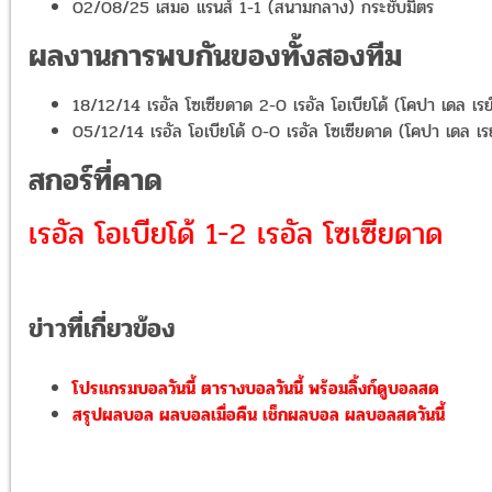
02/08/25 เสมอ แรนส์ 1-1 (สนามกลาง) กระชับมิตร
ผลงานการพบกันของทั้งสองทีม
18/12/14 เรอัล โซเซียดาด 2-0 เรอัล โอเบียโด้ (โคปา เดล เรย
05/12/14 เรอัล โอเบียโด้ 0-0 เรอัล โซเซียดาด (โคปา เดล เรย
สกอร์ที่คาด
เรอัล โอเบียโด้ 1-2 เรอัล โซเซียดาด
ข่าวที่เกี่ยวข้อง
โปรแกรมบอลวันนี้ ตารางบอลวันนี้ พร้อมลิ้งก์ดูบอลสด
สรุปผลบอล ผลบอลเมื่อคืน เช็กผลบอล ผลบอลสดวันนี้