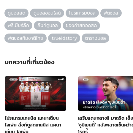
ดูบอลสด
ดูบอลออนไลน์
โปรแกรมบอล
ฟุตซอล
พรีเมียร์ลีก
ลิ้งก์ดูบอล
ช่องถ่ายทอดสด
ฟุตซอลทีมชาติไทย
trueidstory
ตารางบอล
บทความที่เกี่ยวข้อง
โปรแกรมเทนนิส แคนาเดียน
เสริมแดนกลาง!! มาดริด เล็ง
โอเพ่น ลิ้งก์ดูสดเทนนิส แคนา
‘ซูบิเมนดี้’ หลังพลาดเซ็นคว้า
เดียน โอเพ่น
โรดรี้