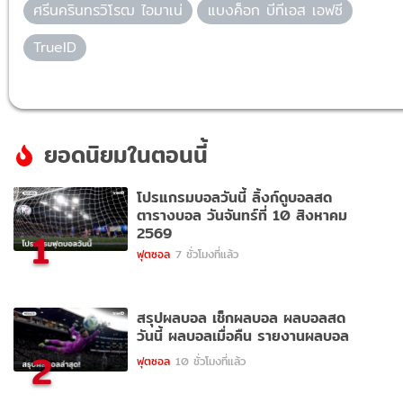
ศรีนครินทรวิโรฒ ไอมาเน่
แบงค็อก บีทีเอส เอฟซี
TrueID
ยอดนิยมในตอนนี้
โปรแกรมบอลวันนี้ ลิ้งก์ดูบอลสด
ตารางบอล วันจันทร์ที่ 10 สิงหาคม
2569
1
ฟุตซอล
7 ชั่วโมงที่แล้ว
สรุปผลบอล เช็กผลบอล ผลบอลสด
วันนี้ ผลบอลเมื่อคืน รายงานผลบอล
2
ฟุตซอล
10 ชั่วโมงที่แล้ว