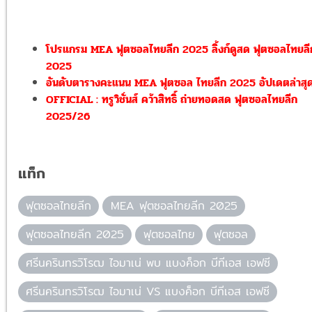
โปรแกรม MEA ฟุตซอลไทยลีก 2025 ลิ้งก์ดูสด ฟุตซอลไทยลี
2025
อันดับตารางคะแนน MEA ฟุตซอล ไทยลีก 2025 อัปเดตล่าสุ
OFFICIAL : ทรูวิชั่นส์ คว้าสิทธิ์ ถ่ายทอดสด ฟุตซอลไทยลีก
2025/26
แท็ก
ฟุตซอลไทยลีก
MEA ฟุตซอลไทยลีก 2025
ฟุตซอลไทยลีก 2025
ฟุตซอลไทย
ฟุตซอล
ศรีนครินทรวิโรฒ ไอมาเน่ พบ แบงค็อก บีทีเอส เอฟซี
ศรีนครินทรวิโรฒ ไอมาเน่ VS แบงค็อก บีทีเอส เอฟซี