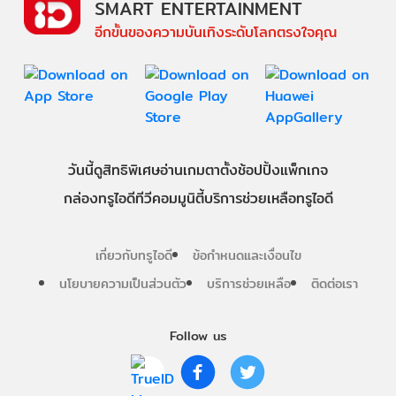
SMART ENTERTAINMENT
อีกขั้นของความบันเทิงระดับโลกตรงใจคุณ
วันนี้
ดู
สิทธิพิเศษ
อ่าน
เกม
ตาตั้ง
ช้อปปิ้ง
แพ็กเกจ
กล่องทรูไอดีทีวี
คอมมูนิตี้
บริการช่วยเหลือทรูไอดี
เกี่ยวกับทรูไอดี
ข้อกำหนดและเงื่อนไข
นโยบายความเป็นส่วนตัว
บริการช่วยเหลือ
ติดต่อเรา
Follow us