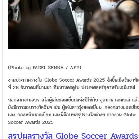
(Photo by FADEL SENNA / AFP)
งานประกาศรางวัล Globe Soccer Awards 2025 จัดขึ้นเมื่อวันอาทิต
ที่ 28 ธันวาคมที่ผ่านมา ที่มหานครดูไบ ประเทศสหรัฐอาหรับเอมิเรตส์
นอกจากจะมอบรางวัลผู้เล่นยอดเยี่ยมแห่งปีให้กับ อุสมาน เดมเบเล่ แล้
ยังมีการมอบรางวัลอื่นๆ เช่น ผู้เล่นดาวรุ่งยอดเยี่ยม, กองกลางยอดเยี่ย
และ กองหน้ายอดเยี่ยม และนี่คือบทสรุปรางวัลต่างๆ จากงาน Globe
Soccer Awards 2025
สรุปผลรางวัล Globe Soccer Awards