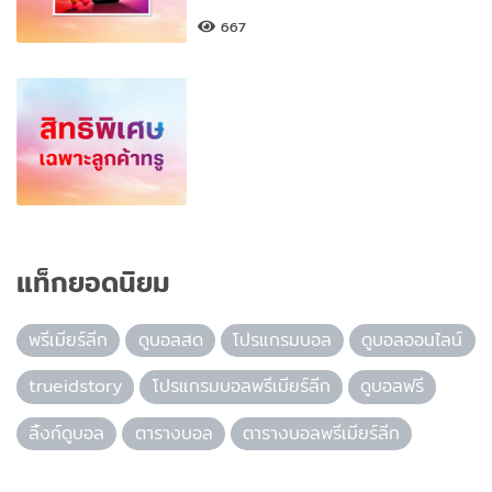
667
แท็กยอดนิยม
พรีเมียร์ลีก
ดูบอลสด
โปรแกรมบอล
ดูบอลออนไลน์
trueidstory
โปรแกรมบอลพรีเมียร์ลีก
ดูบอลฟรี
ลิ้งก์ดูบอล
ตารางบอล
ตารางบอลพรีเมียร์ลีก