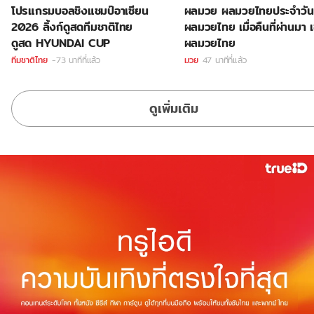
โปรแกรมบอลชิงแชมป์อาเซียน
ผลมวย ผลมวยไทยประจำวัน
2026 ลิ้งก์ดูสดทีมชาติไทย
ผลมวยไทย เมื่อคืนที่ผ่านมา เ
ดูสด HYUNDAI CUP
ผลมวยไทย
ทีมชาติไทย
-73 นาทีที่แล้ว
มวย
47 นาทีที่แล้ว
ดูเพิ่มเติม