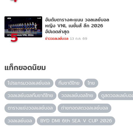
อันดับตารางคะแนน วอลเลย์บอล
หญิง VNL เนชั่นส์ ลีก 2026
อัปเดตล่าสุด
5
ข่าววอลเลย์บอล
13 ก.ค. 69
แท็กยอดนิยม
โปรแกรมวอลเลย์บอล
ทีมชาติไทย
ไทย
วอลเลย์บอลทีมชาติไทย
วอลเลย์บอลไทย
ดูสดวอลเลย์บอ
ตารางแข่งวอลเลย์บอล
ถ่ายทอดสดวอลเลย์บอล
วอลเลย์บอล
BYD DMI 6th SEA V CUP 2026