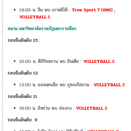
19.00 น. จีน พบ เกาหลีใต้ :
True Sport 7 (686)
,
VOLLEYBALL 1
สนาม มหาวิทยาลัยราชภัฏนครราชสีมา
รอบชิงอันดับ 15 :
10.00 น. คีร์กีซสถาน พบ อินเดีย :
VOLLEYBALL 2
รอบชิงอันดับ 13
13.00 น. ออสเตรเลีย พบ อุซเบกิสถาน :
VOLLEYBALL 2
รอบชิงอันดับ 11
16.00 น. อิหร่าน พบ ฮ่องกง :
VOLLEYBALL 2
รอบชิงอันดับ 9