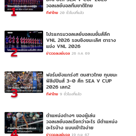
วอลเลย์บอลทีมชาติไทย
1
กีฬาไทย
20 ชั่วโมงที่แล้ว
โปรแกรมวอลเลย์บอลเนชั่นส์ลีก
VNL 2026 รอบชิงชนะเลิศ ตาราง
แข่ง VNL 2026
2
ข่าววอลเลย์บอล
26 ก.ค. 69
ฟอร์มยังแกร่ง!! ตบสาวไทย ทุบชนะ
ฟิลิปปินส์ 3-0 ศึก SEA V CUP
2026 เลก2
3
กีฬาไทย
9 ชั่วโมงที่แล้ว
ตำแหน่งต่างๆ ของผู้เล่น
วอลเลย์บอลเรียกว่าอะไร มีตำแหน่ง
อะไรบ้าง แบบเข้าใจง่าย
4
ข่าววอลเลย์บอล
19 ก.ย. 67