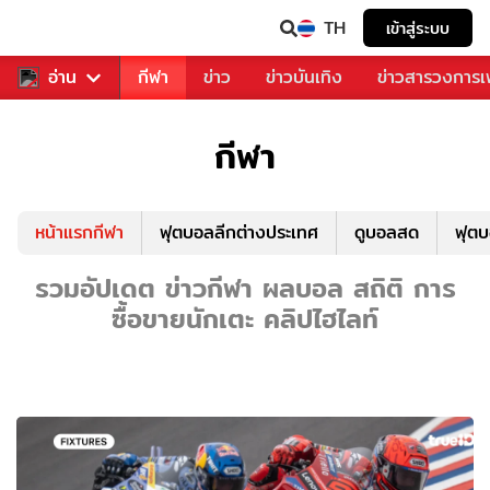
TH
เข้าสู่ระบบ
สำหรับคุณ
อ่าน
กีฬา
ข่าว
ข่าวบันเทิง
ข่าวสารวงการ
กีฬา
หน้าแรกกีฬา
ฟุตบอลลีกต่างประเทศ
ดูบอลสด
ฟุต
รวมอัปเดต ข่าวกีฬา ผลบอล สถิติ การ
ซื้อขายนักเตะ คลิปไฮไลท์