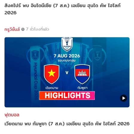
สิงคโปร์ พบ อินโดนีเซีย (7 ส.ค.) เอเชียน ฮุนได คัพ ไฮไลท์
2026
ทรูวิชั่นส์
7 ชั่วโมงที่แล้ว
ฟุตบอล
เวียดนาม พบ กัมพูชา (7 ส.ค.) เอเชียน ฮุนได คัพ ไฮไลท์ 2026