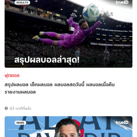
ฟุตซอล
สรุปผลบอล เช็กผลบอล ผลบอลสดวันนี้ ผลบอลเมื่อคืน
รายงานผลบอล
43 นาทีที่แล้ว