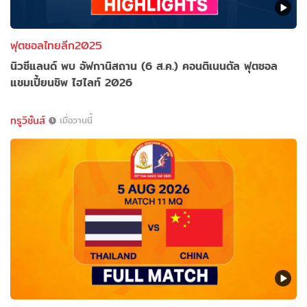
ฟุตซอลไทยลีก2025
นิวซีแลนด์ พบ อัฟกานิสถาน (6 ส.ค.) คอนติเนนตัล ฟุตซอล
แชมเปี้ยนชิพ ไฮไลท์ 2026
ทรูวิชั่นส์
เมื่อวานนี้