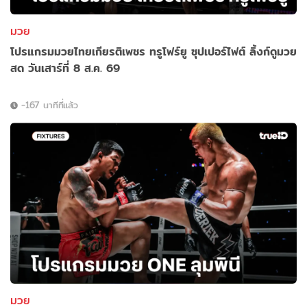
มวย
โปรแกรมมวยไทยเกียรติเพชร ทรูโฟร์ยู ซุปเปอร์ไฟต์ ลิ้งก์ดูมวย
สด วันเสาร์ที่ 8 ส.ค. 69
-167 นาทีที่แล้ว
มวย