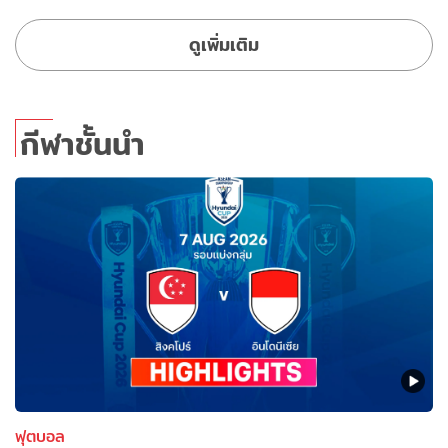
ดูเพิ่มเติม
กีฬาชั้นนำ
ฟุตบอล