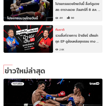
โปรแกรมมวยไทยวันนี้ ลิ้งก์ดูมวย
สด ตารางมวย วันเสาร์ที่ 8 ส.ค. …
4M
80
ทีมชาติ
รวมลิ้งก์รายการ ป๋าเชียร์ เฮียเล่า
ทุก EP ดูย้อนหลังทุกตอน ทาง …
2.6K
ข่าวใหม่ล่าสุด