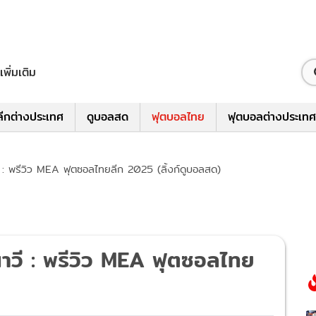
เพิ่มเติม
ีกต่างประเทศ
ดูบอลสด
ฟุตบอลไทย
ฟุตบอลต่างประเทศ
 : พรีวิว MEA ฟุตซอลไทยลีก 2025 (ลิ้งก์ดูบอลสด)
าวี : พรีวิว MEA ฟุตซอลไทย