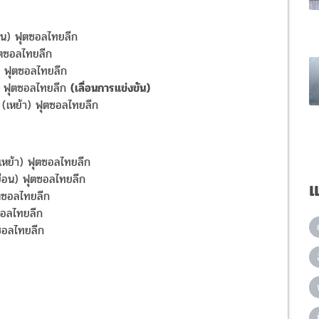
อน) ฟุตซอลไทยลีก
ุตซอลไทยลีก
) ฟุตซอลไทยลีก
) ฟุตซอลไทยลีก
(เลื่อนการแข่งขัน)
(เหย้า) ฟุตซอลไทยลีก
(เหย้า) ฟุตซอลไทยลีก
ือน) ฟุตซอลไทยลีก
แ
ฟุตซอลไทยลีก
ซอลไทยลีก
ตซอลไทยลีก