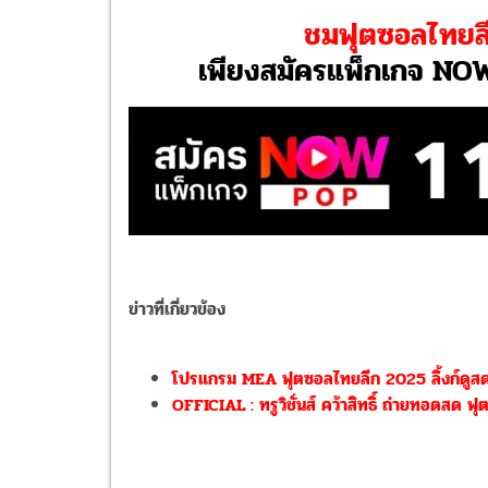
ชมฟุตซอลไทยล
เพียงสมัครแพ็กเกจ NOW
ข่าวที่เกี่ยวข้อง
โปรแกรม MEA ฟุตซอลไทยลีก 2025 ลิ้งก์ดูส
OFFICIAL : ทรูวิชั่นส์ คว้าสิทธิ์ ถ่ายทอดสด