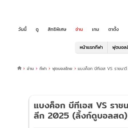
วันนี้
ดู
สิทธิพิเศษ
อ่าน
เกม
ตาตั้ง
หน้าแรกกีฬา
ฟุตบอลล
อ่าน
กีฬา
ฟุตบอลไทย
แบงค็อก บีทีเอส VS ราชนาวี
แบงค็อก บีทีเอส VS ราชน
ลีก 2025 (ลิ้งก์ดูบอลสด)