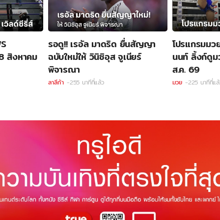
WS
รอดู!! เรอัล มาดริด ยื่นสัญญา
โปรแกรมมวยไ
่ 8 สิงหาคม
ฉบับใหม่ให้ วินิซิอุส จูเนียร์
นนท์ ลิ้งก์ดูม
พิจารณา
ส.ค. 69
ลาลีก้า
-255 นาทีที่แล้ว
มวย
-225 นาทีที่แล