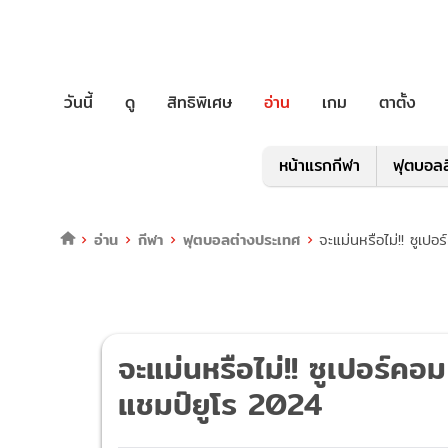
วันนี้
ดู
สิทธิพิเศษ
อ่าน
เกม
ตาตั้ง
หน้าแรกกีฬา
ฟุตบอลล
อ่าน
กีฬา
ฟุตบอลต่างประเทศ
จะแม่นหรือไม่!! ซูเ
จะแม่นหรือไม่!! ซูเปอร์ค
แชมป์ยูโร 2024