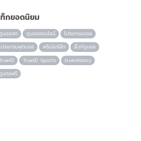
ท็กยอดนิยม
ดูบอลสด
ดูบอลออนไลน์
โปรแกรมบอล
โปรแกรมฟุตบอล
พรีเมียร์ลีก
ลิ้งก์ดูบอล
TrueID
TrueID Sports
trueidstory
ดูบอลฟรี