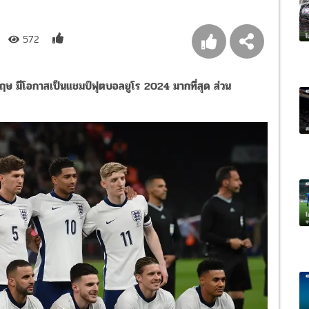
572
ฤษ มีโอกาสเป็นแชมป์ฟุตบอลยูโร 2024 มากที่สุด ส่วน