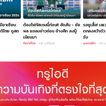
์อาเซียน
ต้องโฟกัสเกมนี้ก่อน!! ฮัดสัน - ชัย
รอชูเสื้อ! เลเ
าติไทย ดูสด
พล แถลงข่าวก่อน ช้างศึก ลงบู๊
ตกลงคว้าตัว 
เมียนมา
รับ
ทีมชาติไทย
-345 นาทีที่แล้ว
บุนเดสลีก้า
-315 นา