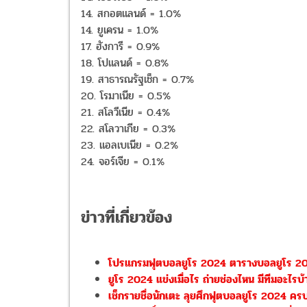
14. สกอตแลนด์ = 1.0%
14. ยูเครน = 1.0%
17. ฮังการี = 0.9%
18. โปแลนด์ = 0.8%
19. สาธารณรัฐเช็ก = 0.7%
20. โรมาเนีย = 0.5%
21. สโลวีเนีย = 0.4%
22. สโลวาเกีย = 0.3%
23. แอลเบเนีย = 0.2%
24. จอร์เจีย = 0.1%
ข่าวที่เกี่ยวข้อง
โปรแกรมฟุตบอลยูโร 2024 ตารางบอลยูโร 202
ยูโร 2024 แข่งเมื่อไร ถ่ายช่องไหน มีทีมอะไรบ้าง!
เช็กรายชื่อนักเตะ ลุยศึกฟุตบอลยูโร 2024 ครบ