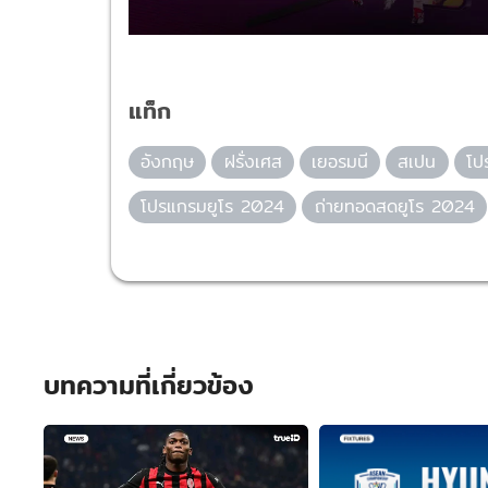
แท็ก
อังกฤษ
ฝรั่งเศส
เยอรมนี
สเปน
โป
โปรแกรมยูโร 2024
ถ่ายทอดสดยูโร 2024
บทความที่เกี่ยวข้อง