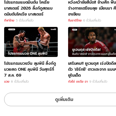
โปรแกรมแบดมินตัน โคเรีย
หวังคว้าชัยสี่นัด!! ช้างศึก ฟื้น
มาสเตอร์ 2026 ลิ้งก์ดูสดแบ
ร่างกายเตรียมลุย เมียนมา ศ
ดมินตันโคเรีย มาสเตอร์
อาเซียน
กีฬาไทย
5 ชั่วโมงที่แล้ว
ทีมชาติไทย
6 ชั่วโมงที่แล้ว
โปรแกรมมวยวัน ลุมพินี ลิ้งก์ดู
เสริมคม!! ยูเวนตุส เร่งปิดดี
มวยสด ONE ลุมพินี วันศุกร์ที่
ตัว 'เซิร์กซี' ดาวเตะจาก แมน
7 ส.ค. 69
ยูไนเต็ด
มวย
8 ชั่วโมงที่แล้ว
กัลโช่ เซเรีย อา
9 ชั่วโมงที่แล้ว
ดูเพิ่มเติม