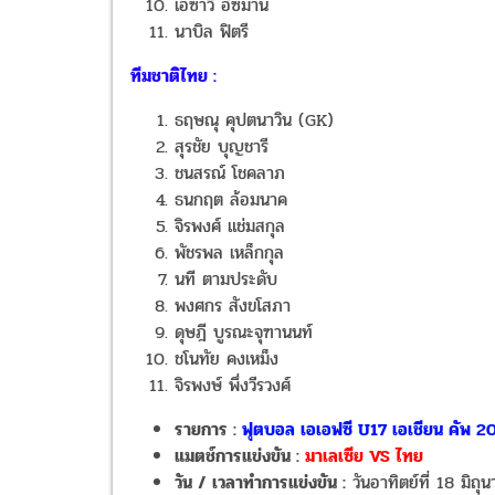
เอซาวี อัซมาน
นาบิล ฟิตรี
ทีมชาติไทย :
ธฤษณุ คุปตนาวิน (GK)
สุรชัย บุญชารี
ชนสรณ์ โชคลาภ
ธนกฤต ล้อมนาค
จิรพงศ์ แช่มสกุล
พัชรพล เหล็กกุล
นที ตามประดับ
พงศกร สังขโสภา
ดุษฎี บูรณะจุฑานนท์
ชโนทัย คงเหม็ง
จิรพงษ์ พึ่งวีรวงศ์
รายการ :
ฟุตบอล เอเอฟซี U17 เอเชียน คัพ 202
แมตช์การแข่งขัน :
มาเลเซีย VS ไทย
วัน / เวลาทำการแข่งขัน :
วันอาทิตย์ที่ 18 มิถ