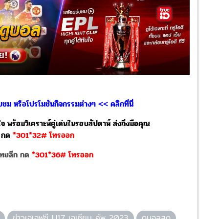
ชม หรือโปรโมชันกิจกรรมต่างๆ << คลิกที่นี่
 พร้อมวิเคราะห์คู่เด่นในรอบสัปดาห์ ส่งถึงมือคุณ
กด
*301*32# โทรออก
ไทยลีก กด
*301*36# โทรออก
ข่าวเอเอฟซี U17 เอเชียน คัพ 2023
ดูบอลสด