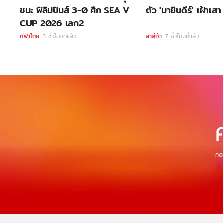
ชนะ ฟิลิปปินส์ 3-0 ศึก SEA V
ตัว 'บายินดีร์' เฝ้าเส
CUP 2026 เลก2
กีฬาไทย
3 ชั่วโมงที่แล้ว
ลาลีก้า
7 ชั่วโมงที่แล้ว