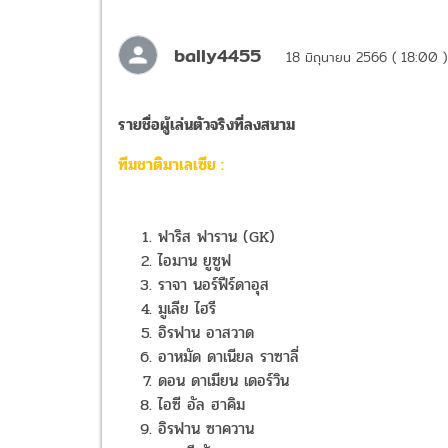
bally4455
18 มิถุนายน 2566 ( 18:00 )
รายชื่อผู้เล่นตัวจริงที่ลงสนาม
ทีมชาติมาเลเซีย :
ฟาริส ฟาราน (GK)
ไอมาน ยูซูฟ
ราจา นอร์ฟีร์ดาอุส
มูเลีย ไฮรี
อิรฟาน อาสวาด
อาหมัด ดาเนียล ราซาลี่
ดอน ดาเมียน เดอร์วิน
ไอซี อัล ฮาคิม
อิรฟาน ซาควาน