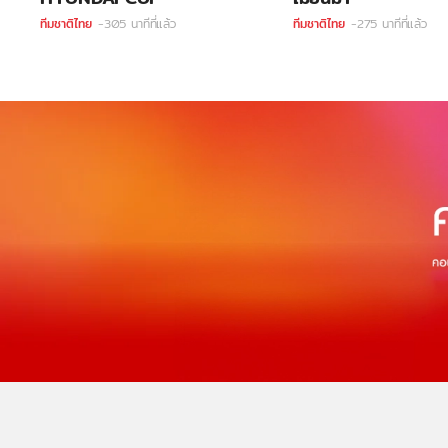
ทีมชาติไทย
-305 นาทีที่แล้ว
ทีมชาติไทย
-275 นาทีที่แล้ว