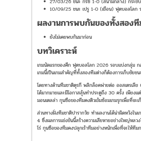
27/03/26 ชนะ กรีซ 1-0 (สนามกลาง) กระชับ
10/09/25 ชนะ เปรู 1-0 (เยือน) ฟุตบอลโลก ร
ผลงานการพบกันของทั้งสองที
ยังไม่เคยพบกันมาก่อน
บทวิเคราะห์
เกมนัดแรกของศึก ฟุตบอลโลก 2026 รอบแบ่งกลุ่ม กลุ่ม D
เกมนี้เป็นเกมสำคัญที่ทั้งสองทีมต่างก็ต้องการเก็บชัยชนะ 
โดยทางด้านทีมชาติตุรกี พลิกล็อคพ่ายต่อ ออสเตรเลีย 
ได้มากมายและมีโอกาสลุ้นทำประตูถึง 30 ครั้ง เพียงแต
มอนเตลล่า กุนซือของทีมคงติวเข้มซ้อมเกมรุกเพื่อที่จะเก็
ส่วนทางฝั่งทีมชาติปารากวัย ทำผลงานได้น่าผิดหวังในเ
4 ซึ่งผลการแข่งขันนี้สร้างความเสียหายอย่างใหญ่หลวงใ
โร่ กุนซือของทีมคงปลุกเร้าทีมอย่างหนักเพื่อที่จะให้ที