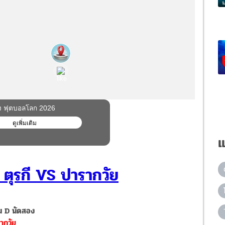
แ
: ตุรกี VS ปารากวัย
่ม D นัดสอง
ากวัย