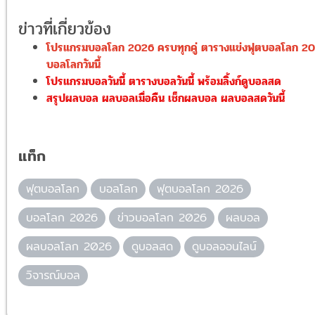
ข่าวที่เกี่ยวข้อง
โปรแกรมบอลโลก 2026 ครบทุกคู่ ตารางแข่งฟุตบอลโลก 2
บอลโลกวันนี้
โปรแกรมบอลวันนี้ ตารางบอลวันนี้ พร้อมลิ้งก์ดูบอลสด
สรุปผลบอล ผลบอลเมื่อคืน เช็กผลบอล ผลบอลสดวันนี้
แท็ก
ฟุตบอลโลก
บอลโลก
ฟุตบอลโลก 2026
บอลโลก 2026
ข่าวบอลโลก 2026
ผลบอล
ผลบอลโลก 2026
ดูบอลสด
ดูบอลออนไลน์
วิจารณ์บอล