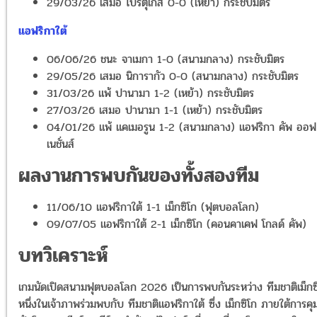
29/03/26 เสมอ โปรตุเกส 0-0 (เหย้า) กระชับมิตร
แอฟริกาใต้
06/06/26 ชนะ จาเมกา 1-0 (สนามกลาง) กระชับมิตร
29/05/26 เสมอ นิการากัว 0-0 (สนามกลาง) กระชับมิตร
31/03/26 แพ้ ปานามา 1-2 (เหย้า) กระชับมิตร
27/03/26 เสมอ ปานามา 1-1 (เหย้า) กระชับมิตร
04/01/26 แพ้ แคเมอรูน 1-2
(สนามกลาง)
แอฟริกา คัพ ออฟ
เนชั่นส์
ผลงานการพบกันของทั้งสองทีม
11/06/10 แอฟริกาใต้ 1-1 เม็กซิโก (ฟุตบอลโลก)
09/07/05 แอฟริกาใต้ 2-1 เม็กซิโก (คอนคาเคฟ โกลด์ คัพ)
บทวิเคราะห์
เกมนัดเปิดสนามฟุตบอลโลก 2026 เป็นการพบกันระหว่าง ทีมชาติเม็กซ
หนึ่งในเจ้าภาพร่วมพบกับ ทีมชาติแอฟริกาใต้ ซึ่ง เม็กซิโก ภายใต้การคุ