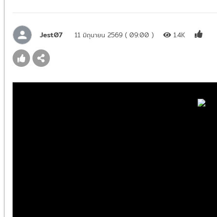
Jest07
11 มิถุนายน 2569 ( 09:00 )
1.4K