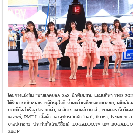
โดยการแข่งขัน “บาสเกตบอล 3x3 นักเรียนชาย แชมป์กีฬา 7HD 20
ได้รับการสนับสนุนจากผู้ใหญ่ใจดี น้ำนมถั่วเหลืองแลคตาซอย, ผลิตภัณฑ
บะหมี่กึ่งสำเร็จรูปตรามาม่า, รถจักรยานยนต์ยามาฮ่า, ยาดมตราโบว์แดง
เคเอฟซี, PMCU, เสื้อผ้า และอุปกรณ์กีฬา โวลท์, มิกาซ่า, โรงพยาบาล
บางปะกอก1, ประกันภัยไทยวิวัฒน์, BUGABOO.TV และ BUGABOO
SHOP