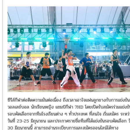
ซีรีส์กีฬาต่อติดความมันต่อเนื่อง ถึงเวลาเอาใจแฟนลูกยางกับการแข่งขัน
วอลเลย์บอล นักเรียนหญิง แชมป์กีฬา 7HD โดยเปิดรับสมัครร่วมแข่งขั
รอบคัดเลือกจากทีมโรงเรียนต่าง ๆ ทั่วประเทศ ที่สนใจ เริ่มสมัคร ระหว่
วันที่ 23-25 มิถุนายน และประกาศรายชื่อทีมที่ได้เเข่งขันรอบคัดเลือก วั
30 มิถุนายนนี้ สามารถอ่านระเบียบการและสมัครออนไลน์ได้ทาง