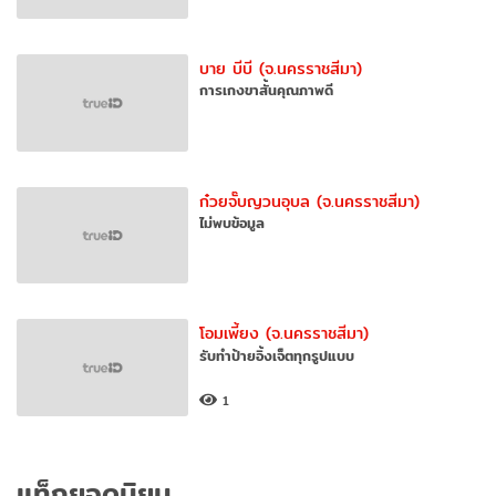
บาย บีบี (จ.นครราชสีมา)
การเกงขาสั้นคุณภาพดี
ก๋วยจั๊บญวนอุบล (จ.นครราชสีมา)
ไม่พบข้อมูล
โอมเพี้ยง (จ.นครราชสีมา)
รับทำป้ายอิ้งเจ็ตทุกรูปแบบ
1
แท็กยอดนิยม