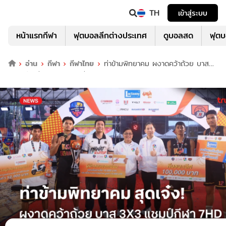
TH
เข้าสู่ระบบ
หน้าแรกกีฬา
ฟุตบอลลีกต่างประเทศ
ดูบอลสด
ฟุต
อ่าน
กีฬา
กีฬาไทย
ท่าข้ามพิทยาคม ผงาดคว้าถ้วย บาส
3X3 นักเรียนชาย แชมป์กีฬา 7HD