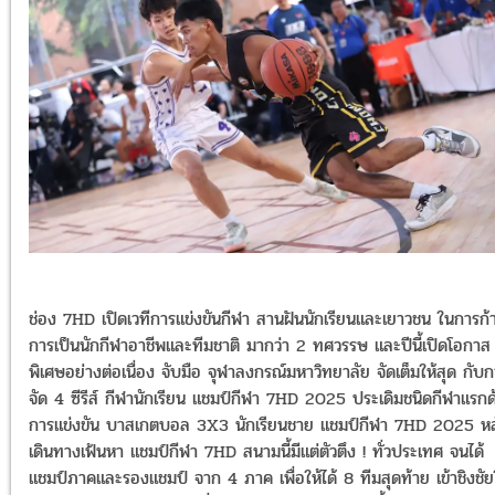
ช่อง 7HD เปิดเวทีการแข่งขันกีฬา สานฝันนักเรียนและเยาวชน ในการก้าว
การเป็นนักกีฬาอาชีพและทีมชาติ มากว่า 2 ทศวรรษ และปีนี้เปิดโอกาส
พิเศษอย่างต่อเนื่อง จับมือ จุฬาลงกรณ์มหาวิทยาลัย จัดเต็มให้สุด กับ
จัด 4 ซีรีส์ กีฬานักเรียน แชมป์กีฬา 7HD 2025 ประเดิมชนิดกีฬาแรกด
การแข่งขัน บาสเกตบอล 3X3 นักเรียนชาย แชมป์กีฬา 7HD 2025 หล
เดินทางเฟ้นหา แชมป์กีฬา 7HD สนามนี้มีแต่ตัวตึง ! ทั่วประเทศ จนได้
แชมป์ภาคและรองแชมป์ จาก 4 ภาค เพื่อให้ได้ 8 ทีมสุดท้าย เข้าชิงชั