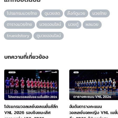
โปรแกรมมวยไทย
ดูมวยสด
ลิ้งก์ดูมวย
มวยไทย
ตารางมวยไทย
มวยออนไลน์
มวยตู้
ผลมวย
trueidstory
ดูมวยออนไลน์
บทความที่เกี่ยวข้อง
โปรแกรมวอลเลย์บอลเนชั่นส์ลีก
อันดับตารางคะแนน
VNL 2026 รอบชิงชนะเลิศ
วอลเลย์บอลหญิง VNL เนชั่น