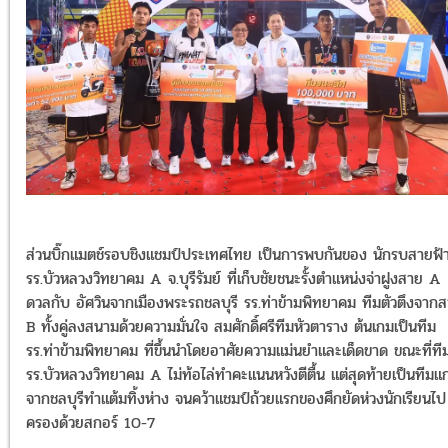
ส่วนบิ๊กแมตช์รอบชิงแชมป์ประเทศไทย เป็นการพบกันของ นักรบสายฟ้
รร.บัวหลวงวิทยาคม A จ.บุรีรัมย์ ที่เก็บชัยชนะรั้งตำแหน่งจ่าฝูงสาย A
ดวลกับ อัศวินจากเมืองพระรถชลบุรี รร.ท่าข้ามพิทยาคม ทีมตัวตึงจาก
B ทั้งคู่ลงสนามด้วยความมั่นใจ สมศักดิ์ศรีทีมหัวตาราง ต้นเกมเป็นทีม
รร.ท่าข้ามพิทยาคม ที่ขึ้นนำโดยอาศัยความแม่นยำและเด็ดขาด ขณะที่ที
รร.บัวหลวงวิทยาคม A ไม่ท้อไล่ทำคะแนนหวังตีตื้น แต่สุดท้ายเป็นทีมแก
จากชลบุรีทำแต้มทิ้งห่าง จนคว้าแชมป์ถ้วยแรกของศึกยัดห่วงนักเรียนไป
ครองด้วยสกอร์ 10-7