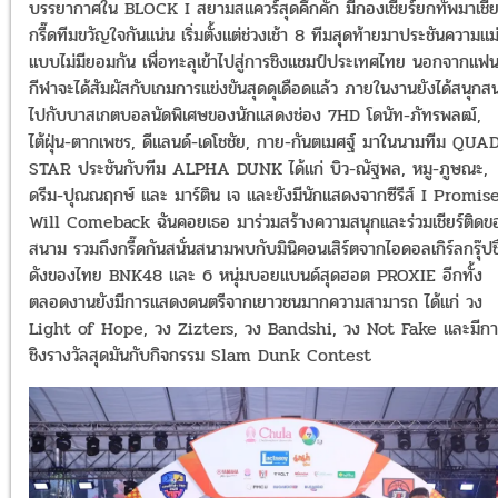
บรรยากาศใน BLOCK I สยามสแควร์สุดคึกคัก มีกองเชียร์ยกทัพมาเชีย
กรี๊ดทีมขวัญใจกันแน่น เริ่มตั้งแต่ช่วงเช้า 8 ทีมสุดท้ายมาประชันความแม
แบบไม่มียอมกัน เพื่อทะลุเข้าไปสู่การชิงแชมป์ประเทศไทย นอกจากแฟ
กีฬาจะได้สัมผัสกับเกมการแข่งขันสุดดุเดือดแล้ว ภายในงานยังได้สนุกส
ไปกับบาสเกตบอลนัดพิเศษของนักแสดงช่อง 7HD โดนัท-ภัทรพลฒ์,
ไต้ฝุ่น-ตากเพชร, ดีแลนด์-เดโชชัย, กาย-กันตเมศฐ์ มาในนามทีม QUA
STAR ประชันกับทีม ALPHA DUNK ได้แก่ บิว-ณัฐพล, หมู-ภูษณะ,
ดรีม-ปุณณฤกษ์ และ มาร์ติน เจ และยังมีนักเเสดงจากซีรีส์ I Promise
Will Comeback ฉันคอยเธอ มาร่วมสร้างความสนุกและร่วมเชียร์ติดข
สนาม รวมถึงกรี๊ดกันสนั่นสนามพบกับมินิคอนเสิร์ตจากไอดอลเกิร์ลกรุ๊ปชื
ดังของไทย BNK48 และ 6 หนุ่มบอยแบนด์สุดฮอต PROXIE อีกทั้ง
ตลอดงานยังมีการแสดงดนตรีจากเยาวชนมากความสามารถ ได้แก่ วง
Light of Hope, วง Zizters, วง Bandshi, วง Not Fake และมีกา
ชิงรางวัลสุดมันกับกิจกรรม Slam Dunk Contest