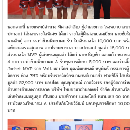
นอกจากนี้ นายแพทย์อำนาจ พิศาลจำเริญ ผู้อำนวยการ โรงพยาบาลบ
ปะกอก1 ได้มอบรางวัลพิเศษ ได้แก่ รางวัลผู้ฝึกสอนยอดเยี่ยม นายชัยรั
นาคสินธุ์ จาก รร.ท่าข้ามพิทยาคม รับ รับเงินรางวัล 10,000 บาท พร้
แพ็กเกจตรวจสุขภาพ จากโรงพยาบาล บางปะกอก1 มูลค่า 15,000 บ
ส่วนรางวัล MVP ผู้เล่นทรงคุณค่า ได้แก่ นายปรัญชัย แสงแก้ว หมายเ
4 จาก รร.ท่าข้ามพิทยาคม A รับทุนการศึกษา 5,000 บาท และรับเสื้
Jacket MVP จาก Volt มอบโดย คุณพัฒนพงค์ หนูพันธ์ กรรมการผู้
จัดการ ช่อง 7HD พร้อมรับรางวัลจักรยานยนต์ยามาฮ่า ฟาซซิโอ้ ไฮบริ
มูลค่า 52,900 บาท มอบโดย คุณอุกฤษณ์ ภาควิวรรธ รองผู้จัดการให
ด้านการค้าและการตลาด บริษัท ไทยยามาฮ่ามอเตอร์ จำกัด ส่วนรางวัลผ
เล่นทำคะแนนสูงสุด เป็นของ นายทิวากร แปลงไลย์ หมายเลข 66 จาก
รร.บัวหลวงวิทยาคม A ประกันภัยไทยวิวัฒน์ มอบทุนการศึกษา 10,0
บาท