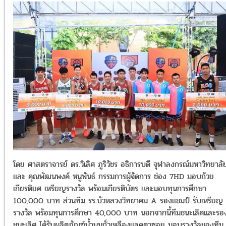
โดย ศาสตราจารย์ ดร.วิเลิศ ภูริวัชร อธิการบดี จุฬาลงกรณ์มหาวิทยาลั
และ คุณพัฒนพงค์ หนูพันธ์ กรรมการผู้จัดการ ช่อง 7HD มอบถ้วย
เกียรติยศ เหรียญรางวัล พร้อมเกียรติบัตร และมอบทุนการศึกษา
100,000 บาท ส่วนทีม รร.บัวหลวงวิทยาคม A รองแชมป์ รับเหรียญ
รางวัล พร้อมทุนการศึกษา 40,000 บาท นอกจากนี้ทีมชนะเลิศและรอ
ชนะเลิศ ได้รับผลิตภัณฑ์น้ำนมถั่วเหลืองแลคตาซอย มอบรางวัลของทีม