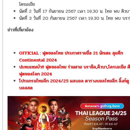
โครเอเชีย
นัดที่ 2 วันที่ 17 กันยายน 2567 เวลา 19.30 น. ไทย พบ คิวบ
นัดที่ 3 วันที่ 20 กันยายน 2567 เวลา 19.30 น. ไทย พบ บรา
ข่าวที่เกี่ยวข้อง
OFFICIAL : ฟุตซอลไทย ประกาศรายชื่อ 21 นักเตะ ลุยศึก
Continental 2024
ปะทะแซมบ้า!! ฟุตซอลไทย ร่วมสาย บราซิล,คิวบา,โครเอเชีย ศ
ฟุตซอลโลก 2024
โปรแกรมไทยลีก 2024/25 ผลบอล ตารางบอลไทยลีก ลิ้งก์ดู
บอลสด