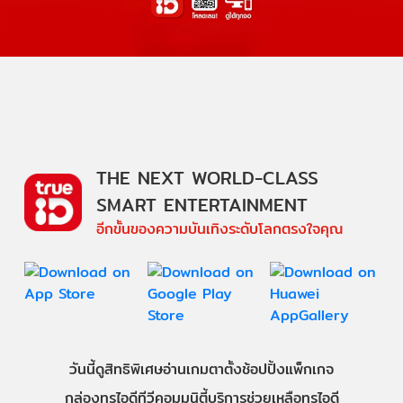
THE NEXT WORLD-CLASS
SMART ENTERTAINMENT
อีกขั้นของความบันเทิงระดับโลกตรงใจคุณ
วันนี้
ดู
สิทธิพิเศษ
อ่าน
เกม
ตาตั้ง
ช้อปปิ้ง
แพ็กเกจ
กล่องทรูไอดีทีวี
คอมมูนิตี้
บริการช่วยเหลือทรูไอดี