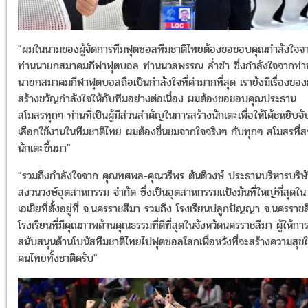
"ผมในนามของผู้จัดการทีมฟุตซอลทีมชาติไทยต้องขอขอบคุณกำลังใจจ
ท่านนายกสมาคมกีฬาฟุตบอล ท่านนวลพรรณ ล่ำซำ ซึ่งกำลังใจจากท่า
นายกสมาคมกีฬาฟุตบอลถือเป็นกำลังใจที่ค่ามากที่สุด เรายังมีเรื่องขอ
สร้างขวัญกำลังใจให้กับทีมอย่างต่อเนื่อง ผมต้องขอขอบคุณประธาน
สโมสรทุกๆ ท่านที่เป็นผู้มีส่วนสำคัญในการสร้างนักเตะเพื่อให้โค้ชหยิบจั
เลือกใช้งานในทีมชาติไทย ผมต้องชื่นชมจากใจจริงๆ กับทุกๆ สโมสรที่ส
นักเตะขึ้นมา"
"รวมถึงกำลังใจจาก คุณทศพล-คุณวรีพร ตันติวงษ์ ประธานบริหารบริษ
สงวนวงษ์อุตสาหกรรม จํากัด ซึ่งเป็นอุตสาหกรรมแป้งมันที่ใหญ่ที่สุดใน
เอเชียที่ตั้งอยู่ที่ จ.นครราชสีมา รวมถึง โรงเรียนปลูกปัญญา จ.นครราช
โรงเรียนที่มีคุณภาพด้านคุณธรรมที่ดีที่สุดในจังหวัดนครราชสีมา ผู้ให้กา
สนับสนุนด้านโบนัสทีมชาติไทยไปฟุตซอลโลกเพื่อหวังที่จะสร้างความสุขใ
คนไทยทั้งชาติครับ"