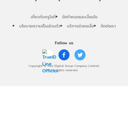
เกี่ยวกับทรูไอดี
ข้อกำหนดและเงื่อนไข
นโยบายความเป็นส่วนตัว
บริการช่วยเหลือ
ติดต่อเรา
Follow us
Copyright © True Digital Group Company Limited.
All rights reserved