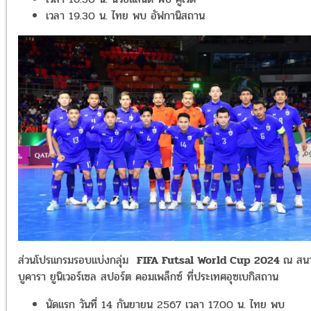
เวลา 19.30 น. ไทย พบ อัฟกานิสถาน
ส่วนโปรแกรมรอบแบ่งกลุ่ม
FIFA Futsal World Cup 2024
ณ สน
บูคารา ยูนิเวอร์เซล สปอร์ต คอมเพล็กซ์ ที่ประเทศอุซเบกิสถาน
นัดแรก วันที่ 14 กันยายน 2567 เวลา 17.00 น. ไทย พบ