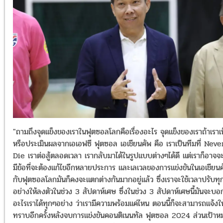
"ถามถึงจุดแข็งของเราในฟุตซอลโลกคือเรื่องอะไร จุดแข็งของเราถ้าเราเ
หรือประเมินผลจากเอเอฟซี ฟุตซอล เอเชียนคัพ คือ เราเป็นทีมที่ Neve
Die เราต่อสู้ตลอดเวลา เรากลับมาได้ในรูปแบบต่างๆได้ดี แต่เราก็อาจจะ
มีข้อที่จะต้องแก้ไขอีกหลายประการ และเลเวลของการแข่งขันในเอเชียนค
กับฟุตซอลโลกมันก็คงจะแตกต่างกันมากอยู่แล้ว ซึ่งเราจะใช้เวลาปรับทุ
อย่างให้ลงตัวในช่วง 3 สัปดาห์เศษ ซึ่งในช่วง 3 สัปดาห์เศษนี้มันจะบอ
อะไรเราได้ทุกๆอย่าง ว่าเรามีความพร้อมแค่ไหน ตอนนี้ก็จะสามารถแจ้งให
ทราบอีกครั้งหลังจบการแข่งขันคอนติเนนทัล ฟุตซอล 2024 ส่วนเป้าห