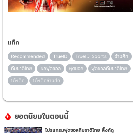
แท็ก
Recommended
TrueID
TrueID Sports
ช้างศึก
ทีมชาติไทย
ผลฟุตซอล
ฟุตซอล
ฟุตซอลทีมชาติไทย
โต๊ะเล็ก
โต๊ะเล็กช้างศึก
ยอดนิยมในตอนนี้
โปรแกรมฟุตซอลทีมชาติไทย ลิ้งก์ดู