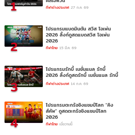
ผลเอฟวัน
1
กีฬาต่างประเทศ
27 ก.ค. 69
โปรแกรมแบดมินตัน สวิส โอเพ่น
2026 ลิ้งก์ดูสดแบดสวิส โอเพ่น
2026
2
กีฬาไทย
15 มี.ค. 69
โปรแกรมรักบี้ เนชั่นแนล รักบี้
2026 ลิ้งก์ดูสดรักบี้ เนชั่นแนล รักบี้
3
กีฬาต่างประเทศ
14 ก.ค. 69
โปรแกรมตะกร้อชิงแชมป์โลก "คิง
ส์คัพ" ดูสดตะกร้อชิงแชมป์โลก
2026
4
กีฬาไทย
เมื่อวานนี้