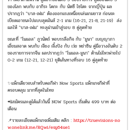
ของโลก พบกับ อากิระ โคกะ กับ นัตซึ ไซโตะ จากญี่ปุ่น ผล
ปรากฏว่า "บาส-เฟม" ต้องออกแรงเหนื่อยเล่นเกมยาว! ก่อนจะ
เบียดเอาชนะไปแบบสุดมันส์ 2-1 เกม (16-21, 21-8, 21-19) ส่ง
ผลให้ "บาส-เฟม" ทะลุผ่านเข้าสู่รอบ 8 คู่สุดท้าย
ขณะที่ "โนแอล" ภูวนัตถ์ หอบรรลือกิจ กับ "มูนา" เบญญาภา
เอี่ยมสอาด พบกับ เจียง เจิ้งปัง กับ เว่ย หย่าซิน คู่มือวางอันดับ 2
ของรายการจากจีน ผลปรากฏว่า "โนแอล-มูนา" ต้านไม่ไหวพ่ายไป
0-2 เกม (12-21, 12-21) ยุติเส้นทางที่รอบ 16 คู่สุดท้าย
✨แพ็กเดียวจบสำหรับคอกีฬา Now Sports แพ็กเกจกีฬาที่
ครอบคลุม มากที่สุดในไทย
📲สมัครและดูได้แล้ววันนี้ NOW Sports เริ่มต้น 499 บาท ต่อ
เดือน
📌รายละเอียดแพ็กเกจเพิ่มเติม คลิก :
https://truevisions-no
w.onelink.me/RQwi/esy64ue1