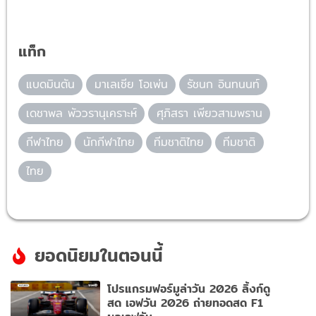
แท็ก
แบดมินตัน
มาเลเซีย โอเพ่น
รัชนก อินทนนท์
เดชาพล พัววรานุเคราะห์
ศุภิสรา เพียวสามพราน
กีฬาไทย
นักกีฬาไทย
ทีมชาติไทย
ทีมชาติ
ไทย
ยอดนิยมในตอนนี้
โปรแกรมฟอร์มูล่าวัน 2026 ลิ้งก์ดู
สด เอฟวัน 2026 ถ่ายทอดสด F1