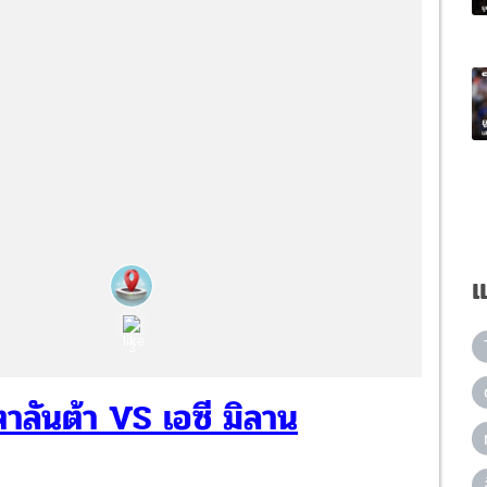
แ
ตาลันต้า VS เอซี มิลาน