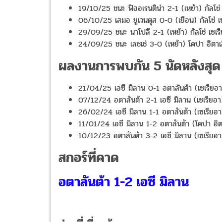
19/10/25 ชนะ ฟิออเรนติน่า 2-1 (เหย้า) กัลโช่ 
06/10/25 เสมอ ยูเวนตุส 0-0 (เยือน) กัลโช่ เ
29/09/25 ชนะ นาโปลี 2-1 (เหย้า) กัลโช่ เซเร
24/09/25 ชนะ เลชเช่ 3-0 (เหย้า) โคปา อิตาเ
ผลงานการพบกัน 5 นัดหลังสุด
21/04/25 เอซี มิลาน 0-1 อตาลันต้า (เซเรียอา
07/12/24 อตาลันต้า 2-1 เอซี มิลาน (เซเรียอา
26/02/24 เอซี มิลาน 1-1 อตาลันต้า (เซเรียอา
11/01/24 เอซี มิลาน 1-2 อตาลันต้า (โคปา อิต
10/12/23 อตาลันต้า 3-2 เอซี มิลาน (เซเรียอา
สกอร์ที่คาด
อตาลันต้า 1-2 เอซี มิลาน