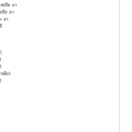
เซเรีย อา
ซเรีย อา
ีย อา
ลี
)
)
)
าเลีย)
)