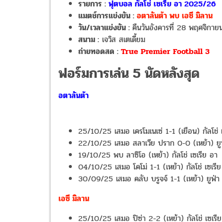
รายการ :
ฟุตบอล กัลโช่ เซเรีย อา 2025/26
แมตช์การแข่งขัน :
อตาลันต้า พบ เอซี มิลาน
วัน/เวลาแข่งขัน :
คืนวันอังคารที่ 28 พฤศจิก
สนาม :
เจวิส สเตเดี้ยม
ถ่ายทอดสด :
True Premier Football 3
ฟอร์มการเล่น 5 นัดหลังสุด
อตาลันต้า
25/10/25 เสมอ เครโมเนเซ่ 1-1 (เยือน) กัลโช่ 
22/10/25 เสมอ สลาเวีย ปราก 0-0 (เหย้า) ยูฟ่
19/10/25 พบ ลาซิโอ (เหย้า) กัลโช่ เซเรีย อา
04/10/25 เสมอ โคโม่ 1-1 (เหย้า) กัลโช่ เซเรี
30/09/25 เสมอ คลับ บรูจจ์ 1-1 (เหย้า) ยูฟ่า 
เอซี มิลาน
25/10/25 เสมอ ปิซ่า 2-2 (เหย้า) กัลโช่ เซเรี