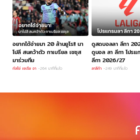
อยากได้จ่ายมา 20 ล้านยูโร!! นา
ดูสดบอลลา ลีกา 202
โปลี สนคว้าตัว กาเบรียล เชซุส
ดูบอล ลา ลีกา โปร
มาร่วมทีม
ลีกา 2026/27
กัลโช่ เซเรีย อา
-264 นาทีที่แล้ว
ลาลีก้า
-249 นาทีที่แล้ว