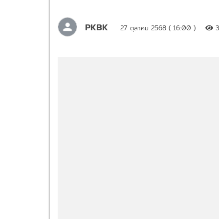
PKBK
27 ตุลาคม 2568 ( 16:00 )