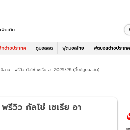
เพิ่มเติม
ีกต่างประเทศ
ดูบอลสด
ฟุตบอลไทย
ฟุตบอลต่างประเทศ
 มิลาน : พรีวิว กัลโช่ เซเรีย อา 2025/26 (ลิ้งก์ดูบอลสด)
พรีวิว กัลโช่ เซเรีย อา