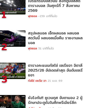
โปรแกรมบอลวันนี้ ลิ้งก์ดูบอลสด
ตารางบอล วันศุกร์ที่ 7 สิงหาคม
1
2569
ฟุตซอล
-159 นาทีที่แล้ว
สรุปผลบอล เช็กผลบอล ผลบอล
สดวันนี้ ผลบอลเมื่อคืน รายงานผล
2
บอล
ฟุตซอล
51 นาทีที่แล้ว
ตารางคะแนนกัลโช่ เซเรียอา อิตาลี
2025/26 อัปเดตล่าสุด อันดับเซเรี
3
ยอา
กัลโช่ เซเรีย อา
21 เม.ย. 69
ยังไงกัน!! ยูเวนตุส จับตามอง 2 ผู้
รักษาประตูดังในศึกพรีเมียร์ลีก