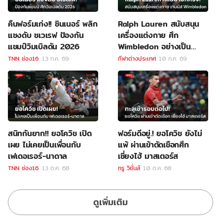
คืนฟอร์มเก่ง!! ซินเนอร์ พลิก
Ralph Lauren สนับสนุน
แซงดับ ซเวเรฟ ป้องกัน
เครื่องแต่งกาย ศึก
แชมป์วิมเบิลดัน 2026
Wimbledon อย่างเป็น
ทางการ
TNN ช่อง16
13 ก.ค. 69
กีฬาต่างประเทศ
10 ก.ค. 69
สนิทกันยาก!! ยอโควิช เปิด
ฟอร์มดีอยู่.! ยอโควิช ยังไม่
เผย ไม่เคยเป็นเพื่อนกับ
แพ้ ผ่านเข้าตัดเชือกศึก
เฟเดอเรอร์-นาดาล
เซี่ยงไฮ้ มาสเตอร์ส
TNN ช่อง16
13 ต.ค. 68
ทรู วิชั่นส์
10 ต.ค. 68
ดูเพิ่มเติม