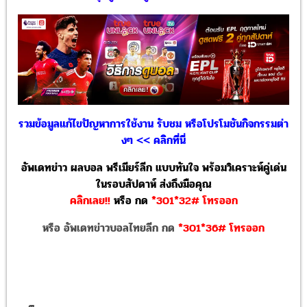
รวมข้อมูลแก้ไขปัญหาการใช้งาน รับชม หรือโปรโมชันกิจกรรมต่า
งๆ << คลิกที่นี่
อัพเดทข่าว ผลบอล พรีเมียร์ลีก แบบทันใจ พร้อมวิเคราะห์คู่เด่น
ในรอบสัปดาห์ ส่งถึงมือคุณ
คลิกเลย!!
หรือ
กด
*301*32# โทรออก
หรือ อัพเดทข่าวบอลไทยลีก กด
*301*36# โทรออก