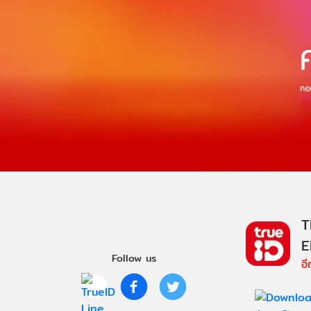
T
E
Follow us
อ