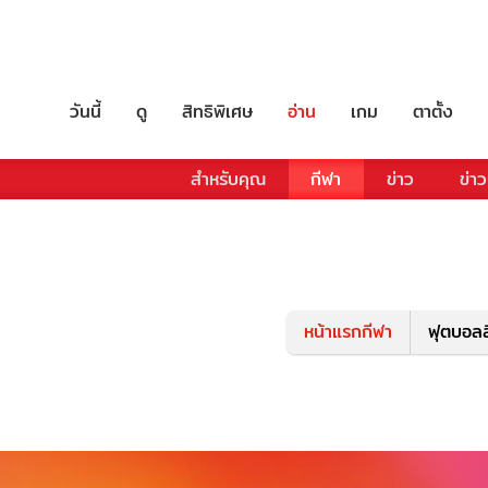
วันนี้
ดู
สิทธิพิเศษ
อ่าน
เกม
ตาตั้ง
สำหรับคุณ
กีฬา
ข่าว
ข่าว
หน้าแรกกีฬา
ฟุตบอลล